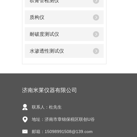
软膏管检测仪
质构仪
耐破度测试仪
水渗透性测试仪
济南米莱仪器有限公司
联系人：杜先生
地址：济南市章锦保税区联创U谷
邮箱：15098991508@139.com