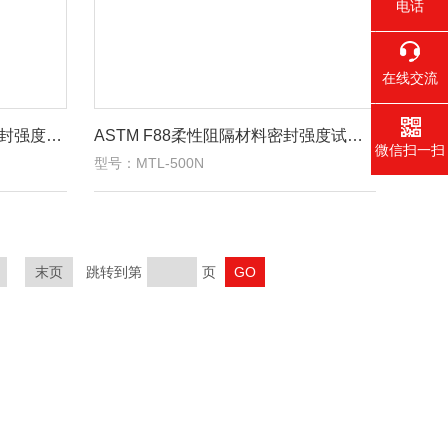
电话
在线交流
YY/T0681.2软性屏障材料的密封强度试验仪
ASTM F88柔性阻隔材料密封强度试验仪
微信扫一扫
型号：MTL-500N
末页
跳转到第
页