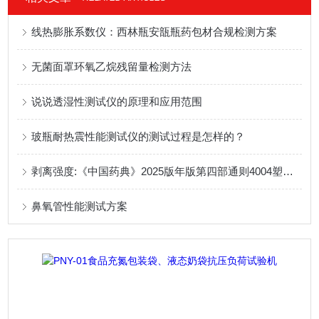
线热膨胀系数仪：西林瓶安瓿瓶药包材合规检测方案
无菌面罩环氧乙烷残留量检测方法
说说透湿性测试仪的原理和应用范围
玻瓶耐热震性能测试仪的测试过程是怎样的？
剥离强度:《中国药典》2025版年版第四部通则4004塑料剥离强度测定法解析
鼻氧管性能测试方案