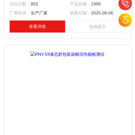
时间段的压力衰减情况，从而评估其持久性和可靠性。
访问次数：
853
产品价格：
1999
厂商性质：
生产厂家
更新日期：
2025-08-06
查看详情
在线留言