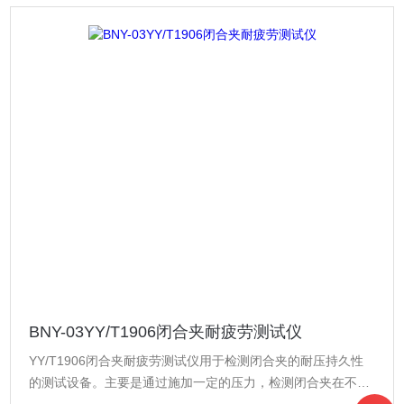
BNY-03YY/T1906闭合夹耐疲劳测试仪
YY/T1906闭合夹耐疲劳测试仪用于检测闭合夹的耐压持久性
的测试设备。主要是通过施加一定的压力，检测闭合夹在不同