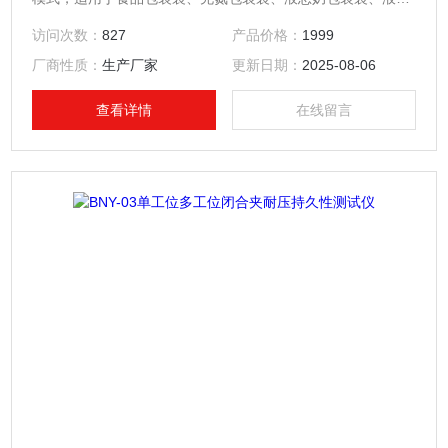
袋、塑料输液瓶、xue袋等软装包装材料耐压性能试验，同时
访问次数：
827
产品价格：
1999
满足胶塞穿刺部位不渗透性试验以及耐内压力测试和抗爆破强
厂商性质：
生产厂家
更新日期：
2025-08-06
度测试，应用于质检、药检、科研、包装、薄膜、食品、药
品、日化等行业。
查看详情
在线留言