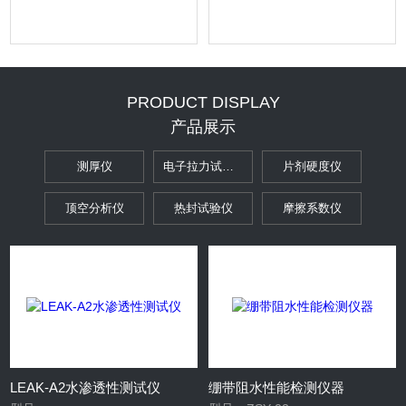
PRODUCT DISPLAY
产品展示
测厚仪
电子拉力试验机
片剂硬度仪
顶空分析仪
热封试验仪
摩擦系数仪
撕裂度仪
落镖冲击试验仪
密封性试验仪
气相色谱仪
环氧乙烷测试仪
扭矩仪
垂直轴偏差测试仪
泄露与密封强度测试仪
迁移池
透光率/雾度测试仪
薄膜摆锤冲击试验仪
光泽度仪
LEAK-A2水渗透性测试仪
绷带阻水性能检测仪器