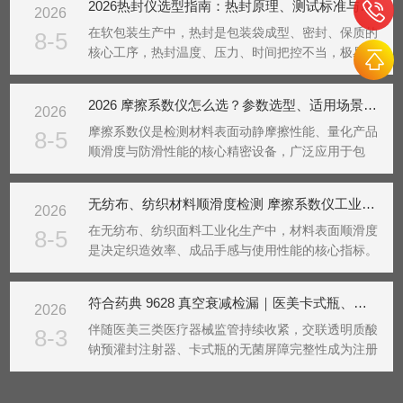
2026热封仪选型指南：热封原理、测试标准与包装行业应用全解
2026
质量问题。想要精准把控包装封口品质，行业普遍采
用热封仪完成...
在软包装生产中，热封是包装袋成型、密封、保质的
8-5
核心工序，热封温度、压力、时间把控不当，极易出
现虚封、漏封、热封开裂、封口渗漏等质量问题，造
成批量次品损耗。热封仪作为包装行业专用质控设
2026 摩擦系数仪怎么选？参数选型、适用场景与行业应用详解
2026
备，可精准模拟生产线热封工况，锁定热封工艺参
数，是食品、日...
摩擦系数仪是检测材料表面动静摩擦性能、量化产品
8-5
顺滑度与防滑性能的核心精密设备，广泛应用于包
装、新能源、纺织无纺布、医疗器械、纸品等多个工
业领域。市面上设备型号繁杂、参数差异大，很多企
无纺布、纺织材料顺滑度检测 摩擦系数仪工业应用
2026
业存在选型盲目、设备与检测场景不匹配、检测数据
不准等问题。...
在无纺布、纺织面料工业化生产中，材料表面顺滑度
8-5
是决定织造效率、成品手感与使用性能的核心指标。
纺粘无纺布、水刺无纺布、针织面料、家纺纺织材料
等产品，表面摩擦性能不稳定，极易出现高速织造卡
符合药典 9628 真空衰减检漏｜医美卡式瓶、玻尿酸预充针密封完整性检测
2026
顿、面料粘连、分层起皱、成品手感粗糙等问题，直
接影响生产...
伴随医美三类医疗器械监管持续收紧，交联透明质酸
8-3
钠预灌封注射器、卡式瓶的无菌屏障完整性成为注册
核查、GMP审计重点项目。《中国药典9628无菌药
品包装系统密封性指导原则》大力推荐真空衰减