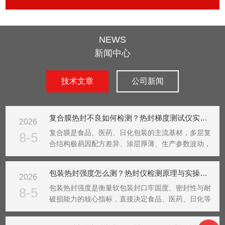
NEWS
新闻中心
技术文章
公司新闻
复合膜热封不良如何检测？热封梯度测试仪实操方案
2026
复合膜是食品、医药、日化包装的主流基材，多层复
8-5
合结构极易因配方差异、涂层厚薄、生产参数波动，
引发虚封、假封、热封脆裂、封口分层、密封性不稳
定等热封不良问题。传统依靠产线试包、人工抽检的
包装热封强度怎么测？热封仪检测原理与实操应用详解
2026
方式，只能发现成品不良，无法提前预判工艺隐患、
定位问题根...
包装热封强度是衡量软包装封口牢固度、密封性与耐
8-5
破损能力的核心指标，直接决定食品、医药、日化等
产品的储存保质期与运输安全性。封口热封强度不
足，容易出现包装袋开裂、渗漏、漏气、受潮变质等