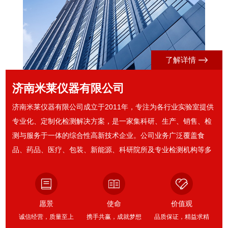
了解详情
济南米莱仪器有限公司
济南米莱仪器有限公司成立于2011年，专注为各行业实验室提供
专业化、定制化检测解决方案，是一家集科研、生产、销售、检
测与服务于一体的综合性高新技术企业。公司业务广泛覆盖食
品、药品、医疗、包装、新能源、科研院所及专业检测机构等多
个领域，可根据客户实际需求，量身打造适配性强的质量控制方
案。历经十余年深耕积淀，公司技术实力稳步提升，现已拥有数
十项自主核心研发技术，顺利通过ISO质量管理体系认证，凭借
愿景
使命
价值观
过硬的研发与生产实力，获评高新技术企业，逐步成长为国内软
诚信经营，质量至上
携手共赢，成就梦想
品质保证，精益求精
包装材料检测仪器领域的骨干供应商。同时，公司创新...