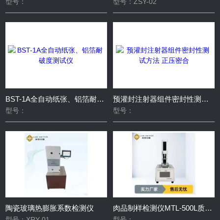
型号：
型号：ZSY-02
玻瓶底壁测厚仪
通气阻力测试仪
合成血液穿透测试仪
颗粒过滤效率测试仪
玻璃瓶冷热冲击试验仪
偏光应力测试仪
玻璃瓶内压力测试仪
水蒸气透过量测试仪
玻璃瓶抗冲击测试仪
颗粒耐水性自动制样仪
取样器
针孔度测试仪
持粘测试仪
堆码试验机
医疗器械流量测试仪
BST-1A全自动纸张、铝箔耐破度测试仪
预灌封注射器组件密封性测试方法 正压密合
型号：
型号：
线性膨胀系数测试仪
热缩试验仪
磨擦试验机
包装耐压测试仪
透氧仪
揉搓试验仪
温度特性测定仪
耐酸耐碱性能测试仪
软膏管检测仪
质构仪
耐破度测试仪
水渗透性测试仪
陶瓷玻璃热膨胀系数检测仪
肉品制样检测仪MTL-500L质构仪
型号：XRY-01
型号：