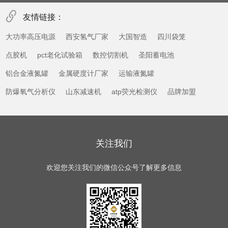
CCIT无损检测方案，替代传统水泡法、染色渗透等
破坏性试...
友情链接：
大功率高压电源
西安氢气厂家
大国智造
四川袋笼
点胶机
pct老化试验箱
数控切割机
圣阳蓄电池
铝合金液氮罐
金属硬度计厂家
运输液氮罐
防爆氧气分析仪
山东减速机
atp荧光检测仪
品牌加盟
关注我们
欢迎您关注我们的微信公众号了解更多信息