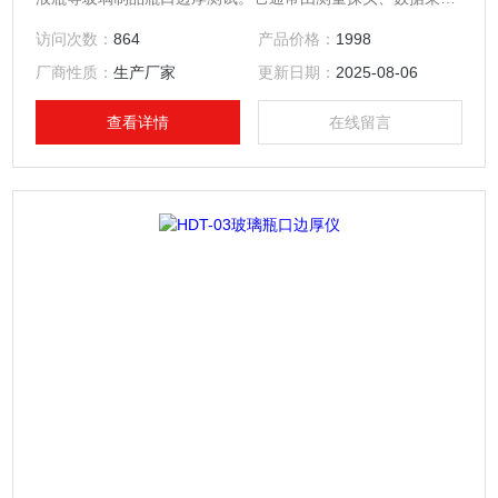
系统和显示界面组成，能够精准地测量瓶口不同位置的厚度
访问次数：
864
产品价格：
1998
值，并将数据反馈给操作人员或控制系统。该仪器广泛应用于
厂商性质：
生产厂家
更新日期：
2025-08-06
玻璃瓶、塑料瓶等容器的生产线质量检测环节，是保障产品质
量的重要工具。
查看详情
在线留言