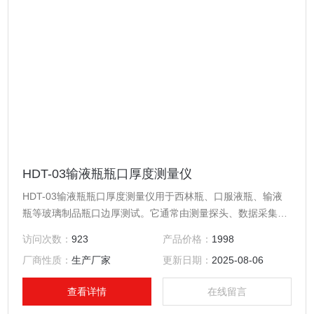
HDT-03输液瓶瓶口厚度测量仪
HDT-03输液瓶瓶口厚度测量仪用于西林瓶、口服液瓶、输液
瓶等玻璃制品瓶口边厚测试。它通常由测量探头、数据采集系
统和显示界面组成，能够精准地测量瓶口不同位置的厚度值，
访问次数：
923
产品价格：
1998
并将数据反馈给操作人员或控制系统。该仪器广泛应用于玻璃
厂商性质：
生产厂家
更新日期：
2025-08-06
瓶、塑料瓶等容器的生产线质量检测环节，是保障产品质量的
重要工具。
查看详情
在线留言