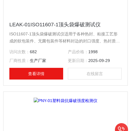
LEAK-01ISO11607-1顶头袋爆破测试仪
ISO11607-1顶头袋爆破测试仪适用于各种热封、粘接工艺形
成的软包装件、无菌包装件等材料封边的封口强度、热封质
量、以及整袋胀破压力、密封泄漏性能的量化测定，各种塑料
访问次数：
682
产品价格：
1998
防盗瓶盖密封性能的量化测定，各种软管整体密封性能、耐压
厂商性质：
生产厂家
更新日期：
2025-09-29
强度、帽体连接强度、脱扣强度、热封边封口强度、扎接强度
等指标的量化测定以及其它密封件的气密性测试。
查看详情
在线留言