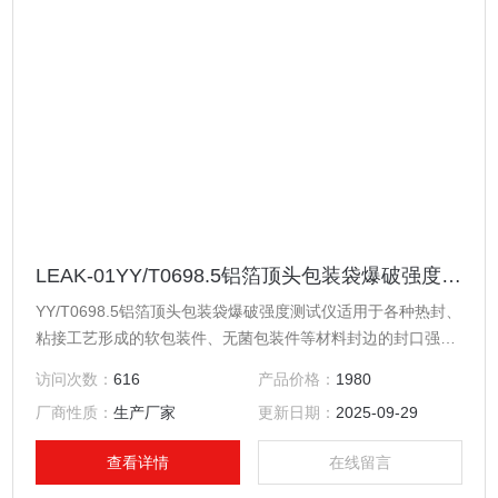
LEAK-01YY/T0698.5铝箔顶头包装袋爆破强度测试仪
YY/T0698.5铝箔顶头包装袋爆破强度测试仪适用于各种热封、
粘接工艺形成的软包装件、无菌包装件等材料封边的封口强
度、热封质量、以及整袋胀破压力、密封泄漏性能的量化测
访问次数：
616
产品价格：
1980
定，各种塑料防盗瓶盖密封性能的量化测定，各种软管整体密
厂商性质：
生产厂家
更新日期：
2025-09-29
封性能、耐压强度、帽体连接强度、脱扣强度、热封边封口强
度、扎接强度等指标的量化测定以及其它密封件的气密性测
查看详情
在线留言
试。