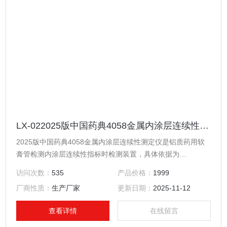
LX-022025版中国药典4058金属内涂层连续性测定仪
2025版中国药典4058金属内涂层连续性测定仪是铝质药用软
膏管检测内涂层连续性指标时检测装置，具体依据为
YBB00162002-2015《铝质药用软膏管》。内涂层连续性测试
访问次数：
535
产品价格：
1999
仪的测试要求，可以完成铝质药用软膏管的内涂层连续性指标
厂商性质：
生产厂家
更新日期：
2025-11-12
的测试，是质检部门、生产厂家、药厂实验室检测设备。
查看详情
在线留言