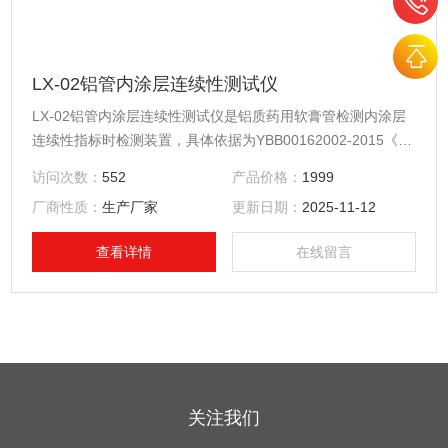
LX-02铝管内涂层连续性测试仪
LX-02铝管内涂层连续性测试仪是铝质药用软膏管检测内涂层
连续性指标时检测装置，具体依据为YBB00162002-2015《铝
质药用软膏管》。内涂层连续性测试仪的测试要求，可以完成
访问次数：
552
产品价格：
1999
铝质药用软膏管的内涂层连续性指标的测试，是质检部门、生
厂商性质：
生产厂家
更新日期：
2025-11-12
产厂家、药厂实验室检测设备。
查看详情
在线留言
关注我们