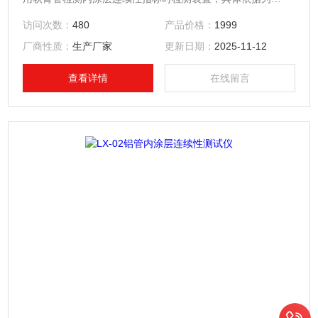
YBB00162002-2015《铝质药用软膏管》。内涂层连续性测试
访问次数：
480
产品价格：
1999
仪的测试要求，可以完成铝质药用软膏管的内涂层连续性指标
厂商性质：
生产厂家
更新日期：
2025-11-12
的测试，是质检部门、生产厂家、药厂实验室检测设备。
查看详情
在线留言