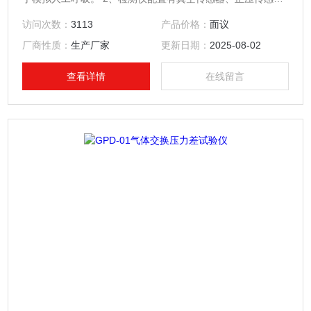
器，用于采集试验数据压力，并反应到计算机软件内。 3、压
访问次数：
3113
产品价格：
面议
力具有无极可调功能，可设定保压压力保压时间等技术参数。
厂商性质：
生产厂家
更新日期：
2025-08-02
查看详情
在线留言