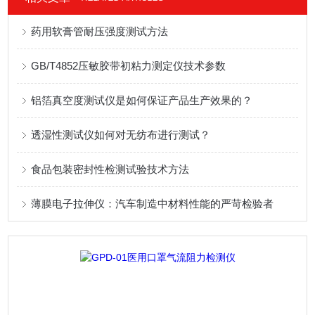
药用软膏管耐压强度测试方法
GB/T4852压敏胶带初粘力测定仪技术参数
铝箔真空度测试仪是如何保证产品生产效果的？
透湿性测试仪如何对无纺布进行测试？
食品包装密封性检测试验技术方法
薄膜电子拉伸仪：汽车制造中材料性能的严苛检验者​