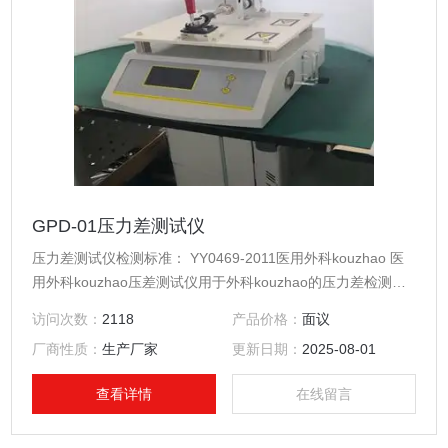
GPD-01压力差测试仪
压力差测试仪检测标准： YY0469-2011医用外科kouzhao 医
用外科kouzhao压差测试仪用于外科kouzhao的压力差检测，
可实时显示压力曲线，输出试验报告，保存试验数据。满足试
访问次数：
2118
产品价格：
面议
验标准YY0469-2011、YY/T0969-2013通气阻力。
厂商性质：
生产厂家
更新日期：
2025-08-01
查看详情
在线留言