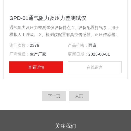
GPD-01通气阻力及压力差测试仪
通气阻力及压力差测试仪设备特点 1、设备配置打气泵，用于
模拟人工呼吸。 2、检测仪配置有真空传感器、正压传感器，
用于采集试验数据压力，并反应到计算机软件内。 3、压力具
访问次数：
2376
产品价格：
面议
有无极可调功能，可设定保压压力保压时间等技术参数。
厂商性质：
生产厂家
更新日期：
2025-08-01
查看详情
在线留言
下一页
末页
关注我们