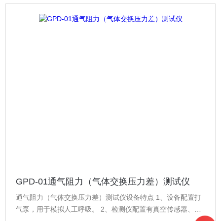
GPD-01通气阻力（气体交换压力差）测试仪
通气阻力（气体交换压力差）测试仪设备特点 1、设备配置打
气泵，用于模拟人工呼吸。 2、检测仪配置有真空传感器、正