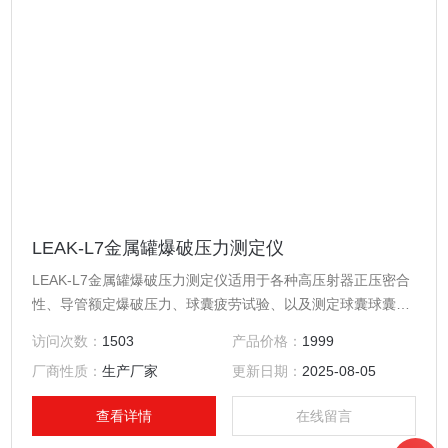
LEAK-L7金属罐爆破压力测定仪
LEAK-L7金属罐爆破压力测定仪适用于各种高压射器正压密合
性、导管额定爆破压力、球囊疲劳试验、以及测定球囊球囊直
径和充盈压力之间的关系等功能的测试，同时也可用于医疗导
访问次数：
1503
产品价格：
1999
管高压泄漏等功能的量化测定以及其它密封件的气密性和爆破
厂商性质：
生产厂家
更新日期：
2025-08-05
力测试。
查看详情
在线留言