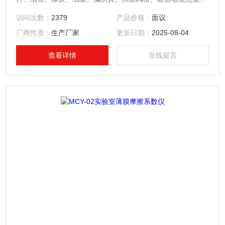
金属材料复合带、输送带、木材、涂层、刹车片、雨刷、鞋
访问次数：
2379
产品价格：
面议
材、轮胎等材料滑动时的静摩擦系数和动摩擦系数。通过测量
厂商性质：
生产厂家
更新日期：
2025-08-04
材料的滑爽性，可以控制调节材料生产质量工艺指标，满足产
品使用要求。
查看详情
在线留言