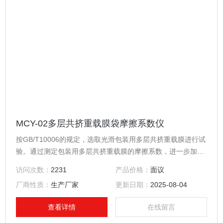
MCY-02多层共挤重载膜袋摩擦系数仪
按GB/T10006的规定，选取光滑包装用多层共挤重载膜进行试
验。通过测定包装用多层共挤重载膜的摩擦系数，进一步加强
对包装用多层共挤重载膜特别是对包装用薄膜的滑爽性的测
访问次数：
2231
产品价格：
面议
定，有效控制调节材料生产质量工艺指标，来满足产品使用要
厂商性质：
生产厂家
更新日期：
2025-08-04
求。选用米莱仪器研发生产的多层共挤重载膜袋摩擦系数仪
MCY-02。
查看详情
在线留言