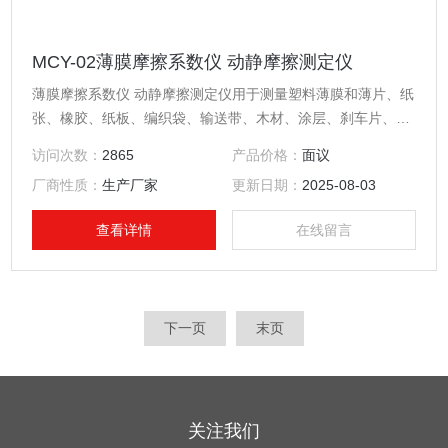
MCY-02薄膜摩擦系数仪 动静摩擦测定仪
薄膜摩擦系数仪 动静摩擦测定仪用于测量塑料薄膜和薄片、纸
张、橡胶、纸板、编织袋、输送带、木材、涂层、刹车片、雨
刷、鞋材、轮胎等材料滑动时的动、静摩擦系数。通过测量材
访问次数：
2865
产品价格：
面议
料的摩擦系数，可以控制调节材料生产质量工艺指标，满足产
厂商性质：
生产厂家
更新日期：
2025-08-03
品使用要求。
查看详情
在线留言
下一页
末页
关注我们