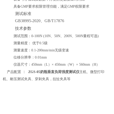
具备
GMP要求权限管理功能，
满足
GMP权限要求
测试标准
GB38995-2020、GB/T17876
技术参数
测试范围：
0-
1
00N (
10N、50N、200N、500N量程可选
)
测量精度：
优于
0.5级
测量速度：
0
.1
-
2
00mm/min无级变速
位移分辨率
：
0
.01mm
仪器尺寸：
450mm（L）×
45
0mm（
W
）
×
56
0mm（H）
：
产品配置
ZGS-05
奶瓶垂直负荷强度测试仪
主机、微型打印
机、
耐压测试夹具、穿刺夹具，拉扯夹具等