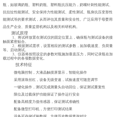
瓶，如
玻璃奶瓶、塑料奶瓶
、塑料瓶抗压能力，奶嘴针刺性能测试、
抗拉扯性能测试、安全保持力性能测试、柔性测试、瓶身抗压变形性
能测试等的要求
测试，从而评估其质量和安全性
。
广泛应用于
母婴用
品生产企业、质量监督
机构以及相关科研机构
。
测试原理
1、将试样放置在测试仪的固定位置上，确保瓶与测试设备的接
触面紧密贴合。
2、根据测试需求，设置相应的测试参数，如加载速度、负荷量
等。启动测试。
3、仪器将按照设定的参数对瓶施加垂直压力，同时记录瓶在加
载过程中的各项数据变化。
技术特征
微电脑控制
，
大液晶触摸屏显示
，
智能化操作
采用滚珠丝杠，设备无级变速，试验速度可随意调节
一键
化
操作，测试完成测量头自动回位，
保证测试重复性
限位及过载保护功能保证了操作运行安全
配备高精度力值传感器，保证测试准确性
配备微型打印机，方便打印测试结果
设备可存储试验数据，方便历史数据查询对比