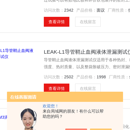
过试验可以有效地比较和评价软包装件的密封工
封试验仪也可进行经跌落、耐压试验后的试件的
访问次数：
2342
产品价格：
面议
厂商性质：
查看详情
在线留言
LEAK-L1导管鞘止血阀液体泄漏测试
导管鞘止血阀液体泄漏测试仪适用于各种热封、
强度、热封质量、以及整袋胀破压力、密封泄漏
定，各种软管整体密封性能、耐压强度、帽 体
访问次数：
2502
产品价格：
1998
厂商性质：
及其它密封件的气密性测试。
查看详情
在线留言
欢迎您！
来自局域网的朋友！有什么可以帮
助您的吗？
MFY-M3滴眼剂瓶密封性测试仪
滴眼剂瓶密封性测试仪适用于食品、制药、日化