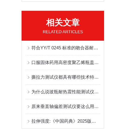
相关文章
RELATED ARTICLES
符合YY/T 0245 标准的吻合器耐压性能专业测试仪
口服固体药用高密度聚乙烯瓶盖扭矩仪解决方法
撕拉力测试仪都具有哪些技术特点？
为什么说玻瓶耐热震性能测试仪的应用很有必要？
原来垂直轴偏差测试仪要这么用才对
拉伸强度:《中国药典》2025版年版第四部通则4005塑料拉伸性能测定法解读