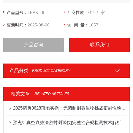
封泄漏性能的量化测定，各种塑料防盗瓶盖密封性能 的量化测
定，各种软管整体密封性能、耐压强度、帽 体连接强度、脱扣
产品型号：
LEAK-L6
厂商性质：
生产厂家
强度、热封边封口强度等指标的量化测定以及其它密封件的气
更新时间：
2025-08-06
访 问 量：
1657
密性测试。
产品咨询
联系我们
产品分类
PRODUCT CATEGORY
相关文章
RELATED ARTICLES
2025药典9628落地实操：无菌制剂微生物挑战密封性检测完整方案
预充针真空衰减法密封测试仪|完整性合规检测技术解析