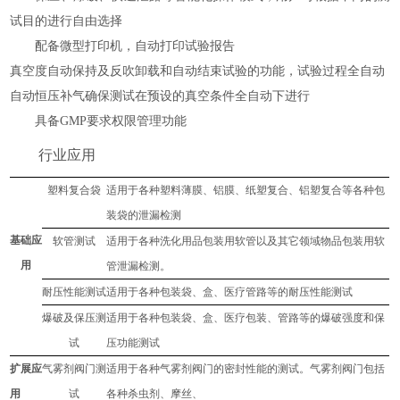
试目的进行自由选择
配备微型打印机，自动打印试验报告
真空度自动保持及反吹卸载和自动结束试验的功能，试验过程全自动
自动恒压补气确保测试在预设的真空条件全自动下进行
具备
GMP要求权限管理功能
行业应用
塑料复合袋
适用于各种塑料薄膜、铝膜、纸塑复合、铝塑复合等各种包
装袋的
泄漏检测
基础应
软管测试
适用于各种洗化用品包装用软管以及其它领域物品包装用软
用
管
泄漏检测
。
耐压
性
能
测试
适用于各种包装袋、盒
、
医疗管路
等的
耐压
性能测试
爆破及保压测
适用于各种包装袋、盒
、
医疗包装、管路
等的
爆破强度和保
试
压功能
测试
扩展应
气雾剂阀门
测
适用于各种气雾剂阀门的密封性能的测试。气雾剂阀门包括
用
试
各种杀虫剂、摩丝、