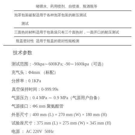
啫喱水、药用喷剂、自喷漆
、瓶酒瓶
等
泡罩包装破裂
适用于各种泡罩包装的耐压测试
测试
三面热封材料
适用于包装袋只有三个面热封，一面开口的耐压测试
瓶盖密封性
适用于瓶盖的密封性能检测
技术参数
测试范围：
-90kpa～600KPa; -90～1600kpa（可选）
充气头：
Φ4mm （标配）
分辨率：
0.1KPa
真空保持时间：
0-999.99s
气源压力：
0.4 MPa ～ 0.9 MPa（气源用户自备）
气源接口：
Φ6 mm 聚氨酯管
外形尺寸：
400 mm (L) × 270 mm (W) × 180 mm (H)
试验座尺寸：
375 mm (L) × 275 mm (W) × 345 mm (H)
电源
：
AC 220V 50Hz