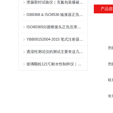
泄漏密封试验仪｜充氮包装爆破压力检测与完整性验证
产品咨
GB8368 & ISO8536 输液器正负压泄漏测试仪简介
ISO80369尔圆锥接头正负压泄漏测试仪的参数
YBB00152004-2015 笔式注射器铝盖不溶性微粒检测方案
您
透湿性测试仪的测试主要有这几种原理
玻璃颗粒121℃耐水性制样仪｜米莱仪器标准化药玻前处理设备技术解析
您
联
常