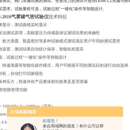
通测试、阀门泄漏试验的测试、变形压力的测试可使用LEAK-L1泄漏与
试需求。试验量程可选，试验过程“一键化"操作等智能设计。
164-2010气雾罐气密试验仪
技术特征
屏显示，测试曲线实时显示
压法测试原理，高精度压力传感器保证测试结果的准确性
、粗大泄露、瓶盖密封等多种试验模式测试满足用户不同的测试需求
数设置，测试结果自动统计保存，智能化程度高
选，试验过程
“一键化"操作等智能设计
、快速泄露等智能化操作模式，用户可根据不同的测试目的进行自由选择
印机，自动打印试验报告
多种压力，快速评价产品整体密封效果及是否泄漏
要求权限管理功能
～1000 KPa; 0～1600kpa（可选）
4mm （标配）
欢迎您！
0.4 MPa ～ 0.9 MPa（气源用户自备）
来自局域网的朋友！有什么可以帮