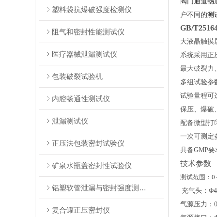
阀门通道畅
塑料袋抗爆破强度检测仪
户不同的测
GB/T25
阻气和密封性能测试仪
大液晶触摸
医疗器械泄漏测试仪
系统采用正
最大破裂力
包装破裂试验机
多组试验参
试验量程可
内腔畅通性测试仪
保压、爆破
泄漏测试仪
配备微型打
一次可测定
正压法包装密封试验仪
具备
GMP
技术参数
矿泉水瓶盖密封性试验仪
测试范围：
0
铝塑软管泄漏与密封强度测试仪
充气头：
Φ
气源压力：
复合罐正压密封仪