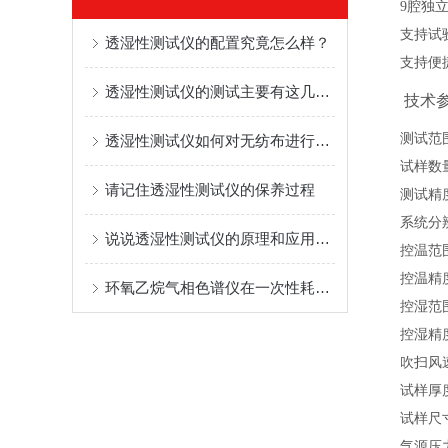
9腔独
支持试
透湿性测试仪的配置究竟怎么样？
支持便
透湿性测试仪的测试主要有这几种原理
技术
测试范
透湿性测试仪如何对无纺布进行测试？
试样数
请记住透湿性测试仪的保养过程
测试精
系统分
说说透湿性测试仪的原理和应用范围
控温范
控温精
环氧乙烷气相色谱仪在一次性耗材 EO 残留筛查中的应用
控湿范
控湿精
吹扫风
试样厚
试样尺
气源压