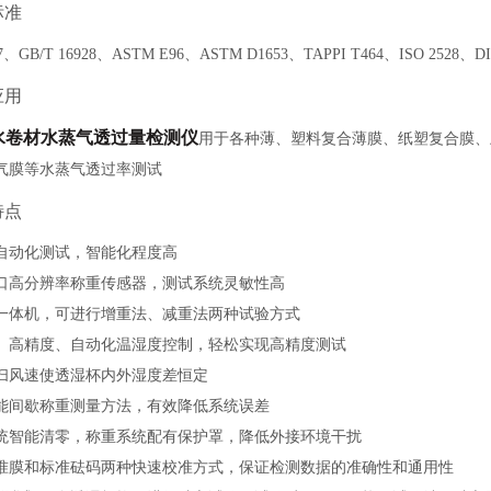
标准
7
、
GB/T 16928
、
ASTM E96
、
ASTM D1653
、
TAPPI T464
、
ISO 2528
、
DI
应用
防水卷材水蒸气透过量检测仪
用于各种薄、塑料复合薄膜、纸塑复合膜、
气膜等水蒸气透过率测试
特点
自动化测试，智能化程度高
口高分辨率称重传感器，
测试
系统灵敏性
高
一体机，可进行增重法、减重法两种试验方式
、高精度、自动化温湿度控制，轻松实现
高精度
测试
扫风速
使
透湿杯内外湿度差恒定
能
间歇称重测量方法，有效降低系统误差
统智能清零，称重系统配有保护罩，降低外接环境干扰
准膜和标准砝码两种快速校准方式，保证检测数据的准确性和通用性