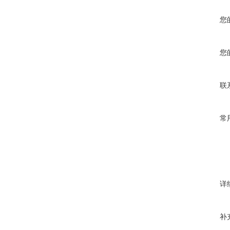
您
您
联
常
详
补