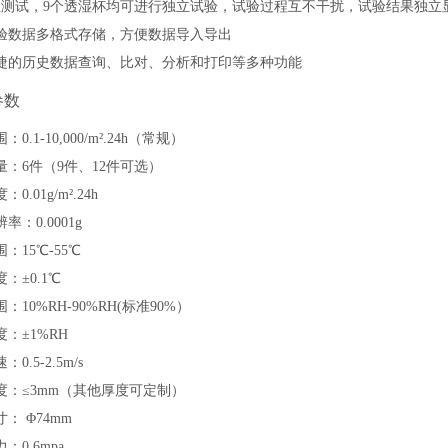
立测试，9
个透湿杯均可进行独立试验，试验过程互不干扰，试验结果独立
验数据多格式存储，方便数据导入导出
捷的历史数据查询、比对、分析和打印等多种功能
参数
围：
0.1-10,000/m².24h（常规）
量：
6件（9件、12件可选）
度：
0.01g/m².24h
辨率：
0.0001g
围：
15℃-55℃
度：
±0.1℃
围：
10%RH-90%RH(标准90%）
度：
±1%RH
速：
0.5-2.5m/s
度：
≤3mm（其他厚度可定制）
寸：
Φ74mm
力：
0.6mpa