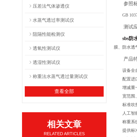
参照
压差法气体渗透仪
GB 103
水蒸气透过率测试仪
测试
阻隔性能检测仪
sbs
膜、防水透
透氧性测试仪
产品
透湿性测试仪
设备全
称重法水蒸气透过量测试仪
配置进
增减重
查看全部
宽范围
标准吹
人工智
相关文章
称重系
提供标
RELATED ARTICLES