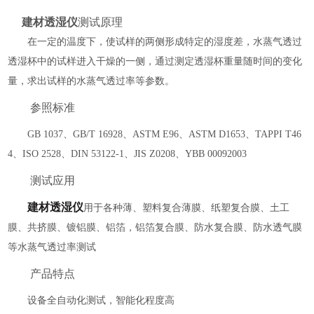
建材透湿仪
测试原理
在一定的温度下，使试样的两侧形成特定的湿度差，水蒸气透过
透湿杯中的试样进入干燥的一侧，通过测定透湿杯重量随时间的变化
量，求出试样的水蒸气透过率等参数。
参照标准
GB 1037
、
GB/T 16928
、
ASTM E96
、
ASTM D1653
、
TAPPI T46
4
、
ISO 2528
、
DIN 53122-1
、
JIS Z0208
、
YBB 00092003
测试应用
建材透湿仪
用于各种薄、塑料复合薄膜、纸塑复合膜、土工
膜、共挤膜、镀铝膜、铝箔，铝箔复合膜、防水复合膜、防水透气膜
等水蒸气透过率测试
产品特点
设备全自动化测试，智能化程度高