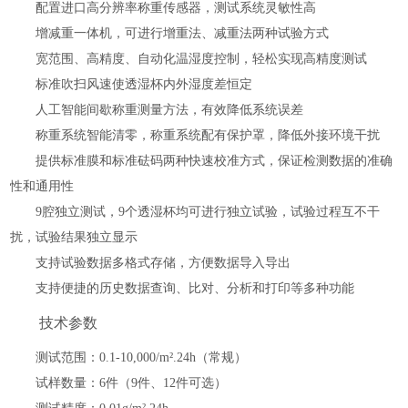
配置进口高分辨率称重传感器，
测试
系统灵敏性
高
增减重一体机，可进行增重法、减重法两种试验方式
宽范围、高精度、自动化温湿度控制，轻松实现
高精度
测试
标准吹扫风速
使
透湿杯内外湿度差恒定
人工智能
间歇称重测量方法，有效降低系统误差
称重系统智能清零，称重系统配有保护罩，降低外接环境干扰
提供标准膜和标准砝码两种快速校准方式，保证检测数据的准确
性和通用性
9腔独立测试，9
个透湿杯均可进行独立试验，试验过程互不干
扰，试验结果独立显示
支持试验数据多格式存储，方便数据导入导出
支持便捷的历史数据查询、比对、分析和打印等多种功能
技术参数
测试范围：
0.1-10,000/m².24h（常规）
试样数量：
6件（9件、12件可选）