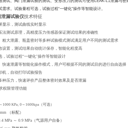
通测试、阀门泄漏试验的测试、变形压力的测试可使用LEAK-L1泄漏与
试需求。试验量程可选，试验过程“一键化"操作等智能设计。
门泄漏试验仪
技术特征
屏显示，测试曲线实时显示
压法测试原理，高精度压力传感器保证测试结果的准确性
、粗大泄露、瓶盖密封等多种试验模式测试满足用户不同的测试需求
数设置，测试结果自动统计保存，智能化程度高
选，试验过程
“一键化"操作等智能设计
、快速泄露等智能化操作模式，用户可根据不同的测试目的进行自由选择
印机，自动打印试验报告
多种压力，快速评价产品整体密封效果及是否泄漏
要求权限管理功能
～1000 KPa; 0～1600kpa（可选）
4mm （标配）
0.4 MPa ～ 0.9 MPa（气源用户自备）