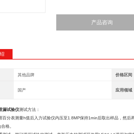
产品咨询
绍
其他品牌
价格区间
国产
应用领域
泄漏试验仪
测试方法：
用百分表测量h值后入力试验仪内压至1.8MP保持1min后取出样品，然
m为合格。