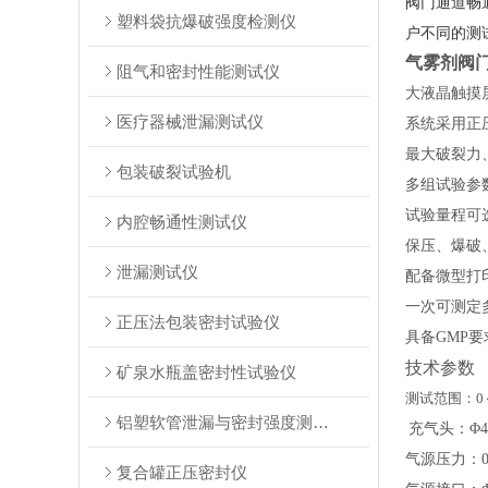
阀门通道畅
塑料袋抗爆破强度检测仪
户不同的测
气雾剂阀
阻气和密封性能测试仪
大液晶触摸
医疗器械泄漏测试仪
系统采用正
最大破裂力
包装破裂试验机
多组试验参
试验量程可
内腔畅通性测试仪
保压、爆破
泄漏测试仪
配备微型打
一次可测定
正压法包装密封试验仪
具备
GMP
技术参数
矿泉水瓶盖密封性试验仪
测试范围：
0
铝塑软管泄漏与密封强度测试仪
充气头：
Φ
气源压力：
复合罐正压密封仪