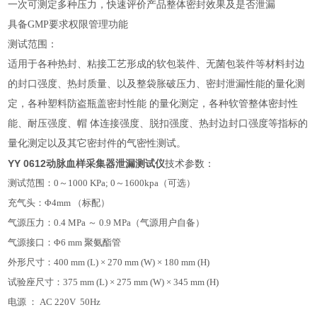
一次可测定多种压力，快速评价产品整体密封效果及是否泄漏
具备
GMP要求权限管理功能
测试范围：
适用于各种热封、粘接工艺形成的软包装件、无菌包装件等材料封边
的封口强度、热封质量、以及整袋胀破压力、密封泄漏性能的量化测
定，各种塑料防盗瓶盖密封性能
的量化测定，各种软管整体密封性
能、耐压强度、帽
体连接强度、脱扣强度、热封边封口强度等指标的
量化测定以及其它密封件的气密性测试。
YY 0612动脉血样采集器泄漏测试仪
技术参数：
测试范围：
0～1000 KPa; 0～1600kpa（可选）
充气头：
Φ4mm （标配）
气源压力：
0.4 MPa ～ 0.9 MPa（气源用户自备）
气源接口：
Φ6 mm 聚氨酯管
外形尺寸：
400 mm (L) × 270 mm (W) × 180 mm (H)
试验座尺寸：
375 mm (L) × 275 mm (W) × 345 mm (H)
电源
：
AC 220V 50Hz