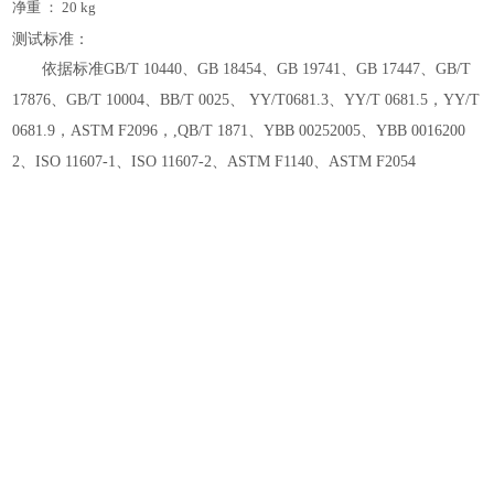
净重
：
20 kg
测试标准：
依据标准
GB/T 10440、GB 18454、GB 19741、GB 17447、GB/T
17876、GB/T 10004、BB/T 0025、 YY/T0681.3、YY/T 0681.5，YY/T
0681.9，ASTM F2096，,QB/T 1871、YBB 00252005、YBB 0016200
2、ISO 11607-1、ISO 11607-2、ASTM F1140、ASTM F2054