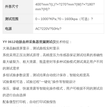
400?mm?(L)?×?270?mm?(W)?×?180?
外形尺寸
mm?(H)?
测试范围
0～1000?KPa;?0～1600kpa（可选）?
电源
AC?220V?50Hz?
YY 0612动脉血样采集器泄漏测试仪
技术特征：
大液晶触摸
屏显示，测试曲线实时显示
系统采用正压法测试原理，高精度压力传感器保证测试结果的准确性
最大破裂力、粗大泄露、瓶盖密封等多种试验模式测试满足用户不同
的测试需求
多组试验参数设置，测试结果自动统计保存，智能化程度高
试验量程可选，试验过程
“一键化"操作等智能设计
保压、爆破、快速泄露等智能化操作模式，用户可根据不同的测试目
的进行自由选择
配备微型打印机，自动打印试验报告