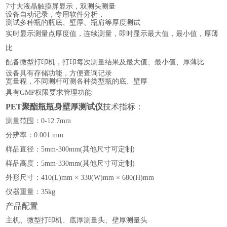
7寸大液晶触摸屏显示，
双测头测量
设备
自动记录，专用软件分析，
测试多种瓶的
瓶
底、壁厚
、
瓶肩等厚度测试
实时显示测量点厚度值，连续测量，即时显示最大值，最小值，厚薄
比
配备微型打印机，打印每次测量结果及最大值、最小值、厚薄比
设备具有存储功能
，
方便查询记录
宽量程，不同测杆可测各
种类型
瓶的底
、
壁厚
具有
GMP权限要求管理功能
PET聚酯瓶瓶身壁厚测试仪
技术指标：
测量范围：
0-12.7mm
分辨率：
0.001 mm
样品直径：
5mm-300mm(其他尺寸可定制)
样品高度：
5mm-330mm(其他尺寸可定制)
外形尺寸：
410
(
L)mm ×
33
0
(
W)mm ×
68
0
(H)mm
仪器重量：
35
kg
产品配置
主机、微型打印机、底厚测量头、壁厚测量头