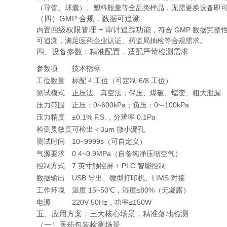
（导管、球囊）、塑料瓶盖等全品类样品，无需更换设备即
（四）GMP 合规，数据可追溯
四级权限管理 + 审计追踪功能
内置
，符合 GMP 数据完整
可追溯，满足医药企业认证、药监局抽检等合规需求。
四、设备参数：精准配置，适配严苛检测需求
参数项
技术指标
工位数量
标配 4 工位（可定制 6/8 工位）
测试模式
正压法、真空法；保压、爆破、蠕变、粗大泄漏
压力范围
正压：0~600kPa；负压：0~-100kPa
压力精度
±0.1% F.S.，分辨率 0.1Pa
检测灵敏度
可检出＜3μm 微小漏孔
测试时间
10~9999s（可自定义）
气源要求
0.4~0.9MPa（自备纯净压缩空气）
控制方式
7 英寸触控屏 + PLC 智能控制
数据输出
USB 导出、微型打印机、LIMS 对接
工作环境
温度 15~50℃，湿度≤80%（无凝露）
电源
220V 50Hz，功率≤150W
五、应用方案：三大核心场景，精准落地检测
（一）医药包装检测场景