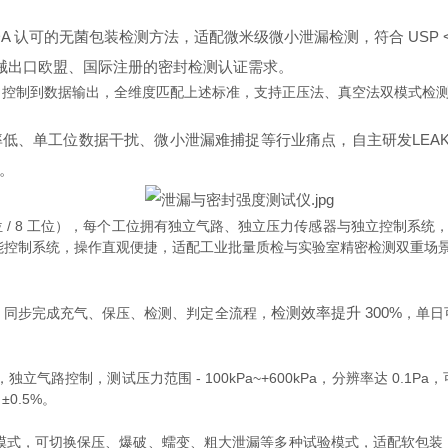
DA 认可的无菌包装检测方法，适配微米级微小泄漏检测，符合 USP 
械出口欧盟、国际注册的密封检测认证需求。
力控制到数据输出，全维度匹配上述标准，支持正压法、真空法双模式检
率低、单工位数据干扰、微小泄漏难捕捉等行业痛点，自主研发
LE
。
 工位 / 8 工位），每个工位拥有独立气路、独立压力传感器与独立控制系
LC 智能控制系统，操作直观便捷，适配工业批量质检与实验室精密检测双重场
检测效率提升 300%
品，同步完成充气、保压、检测、判定全流程，
，单日
，独立气路控制，测试压力范围 - 100kPa~+600kPa，分辨率达 0
0.5%。
** 双模式，可切换保压、爆破、蠕变、粗大泄漏等多种试验模式，适配软