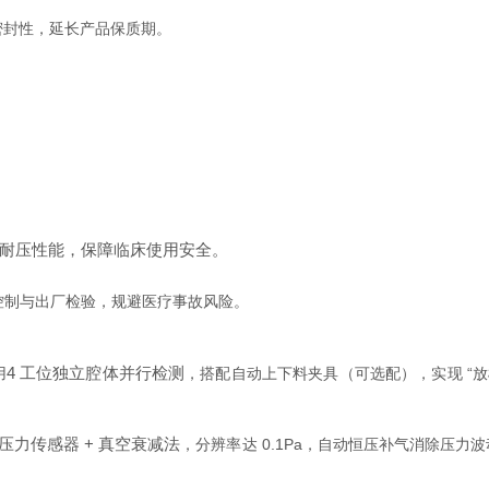
装密封性，延长产品保质期。
耐压性能，保障临床使用安全。
生产过程控制与出厂检验，规避医疗事故风险。
4 工位独立腔体并行检测
用
，搭配自动上下料夹具（可选配），实现 “放样 
压力传感器 + 真空衰减法
，分辨率达 0.1Pa，自动恒压补气消除压