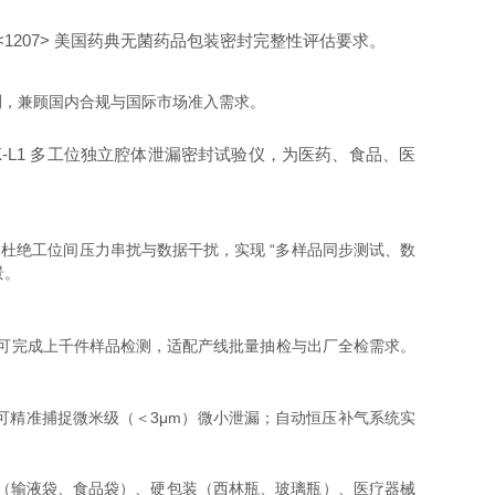
<1207> 美国药典无菌药品包装密封完整性评估要求。
测，兼顾国内合规与国际市场准入需求。
AK-L1 多工位独立腔体泄漏密封试验仪
，为医药、食品、医
统，杜绝工位间压力串扰与数据干扰，实现 “多样品同步测试、数
景。
可完成上千件样品检测，适配产线批量抽检与出厂全检需求。
.1Pa，可精准捕捉微米级（＜3μm）微小泄漏；自动恒压补气系统实
包装（输液袋、食品袋）、硬包装（西林瓶、玻璃瓶）、医疗器械