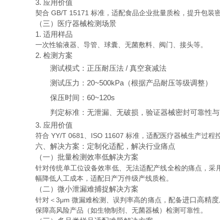
3. 应用价值
契合 GB/T 15171 标准，适配食品企业批量质检，提升包
（三）医疗器械检测场景
1. 适用样品
一次性输液器、导管、球囊、无菌敷料、阀门、接头等。
2. 检测方案
测试模式：正压耐压法 / 真空衰减法
测试压力：20~500kPa（根据产品耐压等级调整）
保压时间：60~120s
判定标准：无泄漏、无破损，验证器械密封可靠性与
3. 应用价值
符合 YY/T 0681、ISO 11607 标准，适配医疗器械
六、解决方案：定制化适配，解决行业痛点
（一）批量检测效率低解决方案
针对传统单工位设备效率低、无法适配产线全检的痛点，采
幅降低人工成本，适配日产万件级产线质检。
（二）微小泄漏难捕捉解决方案
进口高精度
针对＜3μm 微漏难检测、误判率高的痛点，配备
保障高风险产品（如生物制剂、无菌器械）检测可靠性。