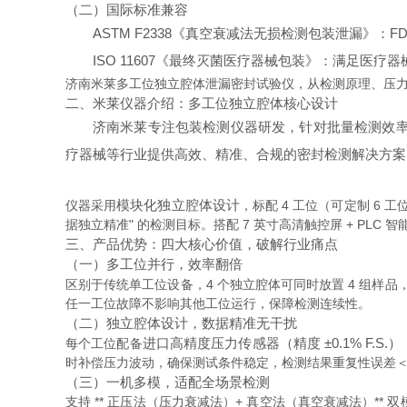
（二）国际标准兼容
ASTM F2338《真空衰减法无损检测包装泄漏》
：F
ISO 11607《最终灭菌医疗器械包装》
：满足医疗器
济南米莱多工位独立腔体泄漏密封试验仪，从检测原理、压
二、米莱仪器介绍：多工位独立腔体核心设计
济南米莱专注包装检测仪器研发，针对批量检测效
疗器械等行业提供高效、精准、合规的密封检测解决方案
模块化独立腔体设计
仪器采用
，标配 4 工位（可定制 6
据独立精准" 的检测目标。搭配 7 英寸高清触控屏 + P
三、产品优势：四大核心价值，破解行业痛点
（一）多工位并行，效率翻倍
区别于传统单工位设备，4 个独立腔体可同时放置 4 组样
任一工位故障不影响其他工位运行，保障检测连续性。
（二）独立腔体设计，数据精准无干扰
进口高精度压力传感器（精度 ±0.1% F.S.）
每个工位配备
时补偿压力波动，确保测试条件稳定，检测结果重复性误差＜±
（三）一机多模，适配全场景检测
支持 ** 正压法（压力衰减法）+ 真空法（真空衰减法）