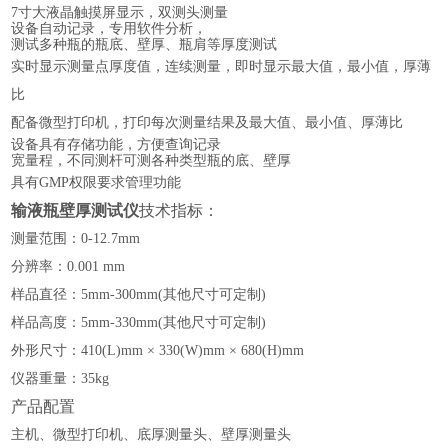
7寸大液晶触摸屏显示，
双测头测量
设备
自动记录，专用软件分析，
测试多种瓶的
瓶
底、壁厚
、
瓶肩等厚度测试
实时显示测量点厚度值，连续测量，即时显示最大值，最小值，厚薄
比
配备微型打印机，打印每次测量结果及最大值、最小值、厚薄比
设备具有存储功能
，
方便查询记录
宽量程，不同测杆可测各
种类型
瓶的底
、
壁厚
具有
GMP权限要求管理功能
输液瓶壁厚测试仪
技术指标：
测量范围：
0-12.7mm
分辨率：
0.001 mm
样品直径：
5mm-300mm(其他尺寸可定制)
样品高度：
5mm-330mm(其他尺寸可定制)
外形尺寸：
410
(
L)mm ×
33
0
(
W)mm ×
68
0
(H)mm
仪器重量：
35
kg
产品配置
主机、微型打印机、底厚测量头、壁厚测量头