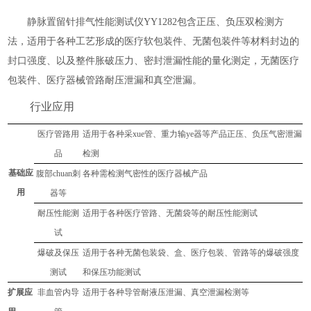
静脉置留针排气性能测试仪YY1282
包含正压、负压双检测方
法，适用于各种工艺形成的医疗软包装件、无菌包装件等材料封边的
封口强度、以及整件胀破压力、密封泄漏性能的量化测定，无菌医疗
包装件、医疗器械管路耐压泄漏和真空泄漏。
行业应用
医疗管路用
适用于各种
采xue管、重力输ye器
等
产品正压、负压气密泄漏
品
检测
基础应
腹部chuan刺
各种需检测气密性的医疗器械产品
用
器等
耐压
性
能
测
适用于各种
医疗管路、无菌袋
等的
耐压
性能测试
试
爆破及保压
适用于各种
无菌包装
袋、盒
、
医疗包装、管路
等的
爆破强度
测试
和保压功能
测试
扩展应
非血管内导
适用于各种
导管耐液压泄漏、真空泄漏检测
等