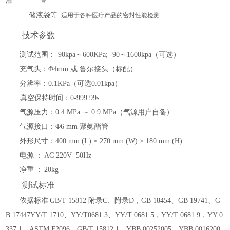
用
管
储液袋等
适用于各种医疗产品的密封性能检测
技术参数
测试范围：
-90kpa～600KPa; -90～1600kpa（可选）
充气头：
Φ4mm 或 鲁尔接头（标配）
分辨率：
0.1KPa（可选0.01kpa）
真空保持时间：
0-999.99s
气源压力：
0.4 MPa ～ 0.9 MPa（气源用户自备）
气源接口：
Φ6 mm 聚氨酯管
外形尺寸：
400 mm (L) × 270 mm (W) × 180 mm (H)
电源
：
AC 220V 50Hz
净重
：
20kg
测试标准
依据标准
GB/T 15812 附录C、附录D，GB 18454、GB 19741、G
B 17447YY/T 1710、YY/T0681.3、YY/T 0681.5，YY/T 0681.9，YY 0
337.1、ASTM F2096，GB/T 15812.1、YBB 00252005、YBB 0016200