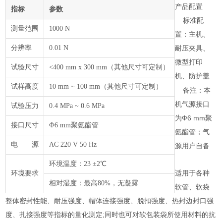
产品配置
指标
参数
标准配
测量范围
10
00 N
置：主机、
分辨率
0.01 N
耐压夹具、
微型打印
试验尺寸
<400 mm x 300 mm（其他尺寸可定制）
机、防护
盖
试样高度
10 mm ~ 100 mm（其他尺寸可定制）
备注：本
机气源接口
试验压力
0.4 MPa ~ 0.6 MPa
为
Ф6 mm聚
接口尺寸
Ф6 mm聚氨酯管
氨酯管；气
电 源
AC 220 V 50 Hz
源用户自备
环境温度：
23 ±2℃
环境要求
适用于各种
相对湿度：最高
80%，无凝露
软管、软袋
整体密封性能、耐压强度、帽体连接强度、脱扣强度、热封边封口强
度、扎接强度等指标的量化测定;同时也可对软包装袋所使用材料的抗