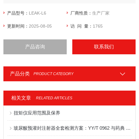
泄漏性能的量化测定，各种塑料防盗瓶盖密封性能 的量化测
定，各种软管整体密封性能、耐压强度、帽 体连接强度、脱扣
产品型号：
LEAK-L6
厂商性质：
生产厂家
强度、热封边封口强度等指标的量化测定以及其它密封件的气
更新时间：
2025-08-05
访 问 量：
1765
密性测试。
产品咨询
联系我们
产品分类
PRODUCT CATEGORY
相关文章
RELATED ARTICLES
扭矩仪应用范围及保养
玻尿酸预灌封注射器全套检测方案：YY/T 0962 与药典 9628 双重合规