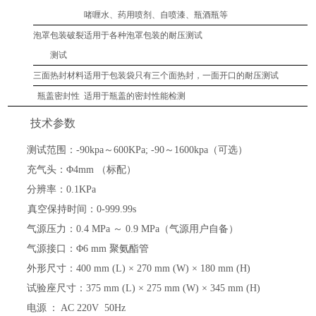
啫喱水、药用喷剂、自喷漆
、瓶酒瓶
等
泡罩包装破裂
适用于各种泡罩包装的耐压测试
测试
三面热封材料
适用于包装袋只有三个面热封，一面开口的耐压测试
瓶盖密封性
适用于瓶盖的密封性能检测
技术参数
测试范围：
-90kpa～600KPa; -90～1600kpa（可选）
充气头：
Φ4mm （标配）
分辨率：
0.1KPa
真空保持时间：
0-999.99s
气源压力：
0.4 MPa ～ 0.9 MPa（气源用户自备）
气源接口：
Φ6 mm 聚氨酯管
外形尺寸：
400 mm (L) × 270 mm (W) × 180 mm (H)
试验座尺寸：
375 mm (L) × 275 mm (W) × 345 mm (H)
电源
：
AC 220V 50Hz