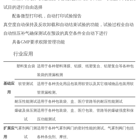
试目的进行自由选择
配备微型打印机，自动打印试验报告
真空度自动保持及反吹卸载和自动结束试验的功能，试验过程全自动
自动恒压补气确保测试在预设的真空条件全自动下进行
具备
GMP要求权限管理功能
行业应用
塑料复合袋
适用于各种塑料薄膜、铝膜、纸塑复合、铝塑复合等各种包
装袋的
泄漏检测
基础应
软管测试
适用于各种洗化用品包装用软管以及其它领域物品包装用软
用
管
泄漏检测
。
耐压
性
能
测试
适用于各种包装袋、盒
、
医疗管路
等的
耐压
性能测试
爆破及保压测
适用于各种包装袋、盒
、
医疗包装、管路
等的
爆破强度和保
试
压功能
测试
扩展应
气雾剂阀门
测
适用于各种气雾剂阀门的密封性能的测试。气雾剂阀门包括
用
试
各种杀虫剂、摩丝、