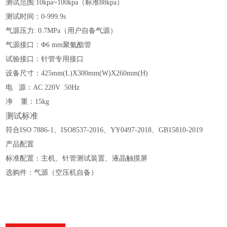
测试范围
:
10kpa
~
100kpa（标准88kpa）
测试时间：
0-999.9s
气源压力
: 0.7MPa（用户自备气源）
气源接口：
Φ6 mm聚氨酯管
试验接口：针管专用接口
设备尺寸：
425
mm(L)X3
0
0mm(W)X
26
0mm(H)
电
源：AC 220V 50Hz
净
重：1
5kg
测试标准
符合ISO 7886-1
、
ISO8537-2016
、
YY0497-2018
、GB15810
-
2019
产品配置
标准配置：主机、
针管测试装置
、
液晶触摸屏
选购件：
气源（空压机自备）