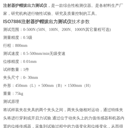
注射器护帽拔出力测试仪
，
是一款综合性检测仪器。
是各材料生产厂
家，研究机构进行物性试验、研究及质量控制
的工具。
ISO7886注射器护帽拔出力测试仪
技术参数
测试范围：0-500N (
50N
、
100N
、
200N
、1
000N
其它量程可选)
测量精度：
0.5
级
行程：
800
mm
测试速度：
0.5
-500mm/min无级变速
位移精度：0.01mm
试样数量：1件
夹头尺寸：0-
30
mm
外形：450mm（L）× 500mm（B）× 1500mm（H）
重量：75kg
测试原理
通过特殊夹
将试样装夹在夹具的两个夹头之间，两夹头做相对运动，
头将进行穿刺或开启力试验.
通过位于动夹头上的力值传感器和机器内
从而得
置的位移传感器，采集到试验过程中的力值变化和位移变化，