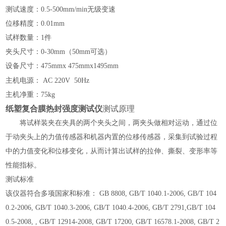
测试速度：
0.5
-500mm/min无级变速
位移精度：
0.01mm
试样数量：
1件
夹头尺寸：
0-
30
mm
（
50mm可选
）
设备尺寸：
475mm
x
475mm
x
1495mm
主机电源
：
AC 220V 50Hz
主机净重
：
75
kg
纸塑复合膜热封强度测试仪
测试原理
将试样装夹在夹具的两个夹头之间，两夹头做相对运动，通过位
于动夹头上的力值传感器和机器内置的位移传感器，采集到试验过程
中的力值变化和位移变化，从而计算出试样的拉伸、撕裂、变形率等
性能指标。
测试标准
该仪器符合多项国家和标准： GB 8808, GB/T 1040.1-2006, GB/T 104
0.2-2006, GB/T 1040.3-2006, GB/T 1040.4-2006, GB/T 2791,GB/T 104
0.5-2008, , GB/T 12914-2008, GB/T 17200, GB/T 16578.1-2008, GB/T 2