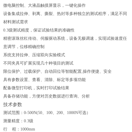
微电脑控制、
大液晶触摸屏显示，一键化操作
设备
集成拉伸、剥离、撕裂
、
热封
等
多种
独立的测试程序，
满足不同
材料
测试需求
0.3级测试精度，保证试验结果的准确性
精密滚珠丝杠传动
、
伺服驱动系统，设备无极调速，实现
试验速度
任
意
调节，位移
精确
控制
系统支持拉伸、压缩双向实验模式
不同夹具可扩展实现几十种项目的测试
限位保护、过载保护、自动回位等智能配置,
操作便捷、安全
具有参数设置、查看、清除、标定等多项功能
配备微型打印机，实时打印试验结果
具备存储功能，方便对历史数据进行查询、分析
技术参数
测试范围：
0-500N
(50、100、200、1000N可选）
测量精度：
0.3
级
行
程：
100
0
mm