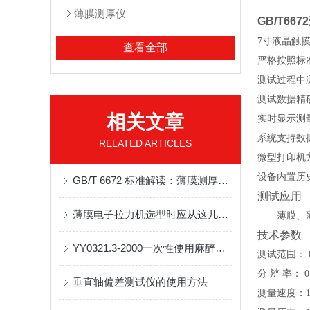
薄膜测厚仪
GB/T66
7寸液晶触
查看全部
严格按照标
测试过程中
测试数据精
相关文章
实时显示测
系统支持数
RELATED ARTICLES
微型打印机
设备
内置历
GB/T 6672 标准解读：薄膜测厚仪测试原理与试验方法
测试应用
薄膜电子拉力机选型时应从这几个方面进行比较
薄膜、
技术参数
YY0321.3-2000一次性使用麻醉用过滤器检测方案
测试范围
：
分
辨
率
：
0
垂直轴偏差测试仪的使用方法
测量速度
：