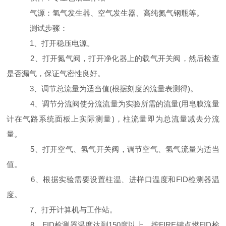
气源：氢气发生器、空气发生器、高纯氮气钢瓶等。
测试步骤：
1
、打开稳压电源。
2
、打开氮气阀，打开净化器上的载气开关阀，然后检查
是否漏气，保证气密性良好。
3
、调节总流量为适当值
(
根据刻度的流量表测得
)
。
4
、调节分流阀使分流流量为实验所需的流量
(
用皂膜流量
计在气路系统面板上实际测量
)
，柱流量即为总流量减去分流
量。
5
、打开空气、氢气开关阀，调节空气、氢气流量为适当
值。
6
、根据实验需要设置柱温、进样口温度和
FID
检测器温
度。
7
、打开计算机与工作站。
8
、
FID
检测器温度达到
150
度以上，按
FIRE
键点燃
FID
检