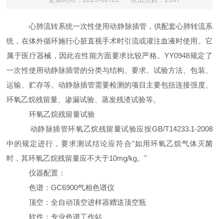
心肺流转系统一次性使用动静脉插管，供配套心肺转流系
统，在体外循环施行心脏直视手术时引流或灌注血液时使用。它
属于医疗器械，因此在性能方面要求比较严格。
YY0948
规定了
一次性使用动静脉插管的分类与结构、要求、试验方法、包装、
运输、贮存等。动静脉插管需要检测的项目主要包括连接强度、
环氧乙烷残留量、渗漏试验、蒸发残渣试验等。
环氧乙烷残留量试验
动静脉插管环氧乙烷残留量试验应按
GB/T14233.1-2008
中的规定进行，要求测试结论应符合
"
如用环氧乙烷气体灭菌
时，其环氧乙烷残留量应不大于
10mg/kg
。
"
仪器配置：
色谱：
GC6900
气相色谱仪
顶空：全自动顶空进样器赠送顶空瓶
软件：专业色谱工作站