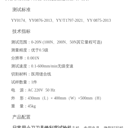
测试标准
YY0174、
YY0876-2013、
YY/T1797-2021、
YY 0875-2013
技术指标
测试范围：
0-
2
0N (
10
0N
、
2
00N
、
5
0N
其它量程可选
)
测量精度：
优于
0.5
级
分辨率：
0.001N
测试速度：
0.1
-
6
00mm/min无级变速
切割材料：医用缝合线
试样数量：
1件
电
源
：
AC 220V 50 Hz
外
形：
4
3
0mm（L）×
40
0mm（
W
）
×
500
mm（H）
重
量：
45
kg
产品配置
日常用小刀刀具锋利度试验机