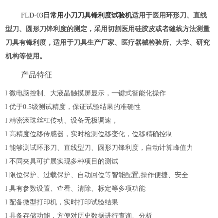
FLD-03
日常用小刀刀具锋利度试验机
适用于医用环形刀、直线
型刀、圆形刀锋利度的测定，采用切割医用硅胶皮或者缝线方法测量
刀具有锋利度
，
适用于
刀具
生产厂家、医疗器械检验所、大学、研究
机构等使用。
产品特征
l
微电脑控制、
大液晶触摸屏显示，一键式智能化操作
l
优于
0.5级测试精度，保证试验结果的准确性
l
精密滚珠丝杠传动
、
设备无极调速，
l
高精度位移传感器，实时检测位移变化
，位移
精确
控制
l
能够测试环形刀、直线型刀、圆形刀锋利度，自动计算峰值力
l
不同夹具可扩展实现
多种
项目的测试
l
限位保护、过载保护、自动回位等智能配置
,
操作便捷、安全
l
具有参数设置、查看、清除、标定等多项功能
l
配备微型打印机，实时打印试验结果
l
具备存储功能，方便对历史数据进行查询、分析