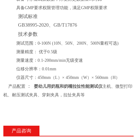
具备
GMP要求权限管理功能，
满足
GMP权限要求
测试标准
GB38995-2020、GB/T17876
技术参数
测试范围：
0-
1
00N (
10N、50N、200N、500N量程可选
)
测量精度：
优于
0.5级
测量速度：
0
.1
-
2
00mm/min无级变速
位移分辨率
：
0
.01mm
仪器尺寸：
450mm（L）×
45
0mm（
W
）
×
56
0mm（H）
：
产品配置
婴幼儿用奶瓶和奶嘴拉扯性能测试仪
主机、微型打印
机、
耐压测试夹具、穿刺夹具，拉扯夹具等
产品咨询