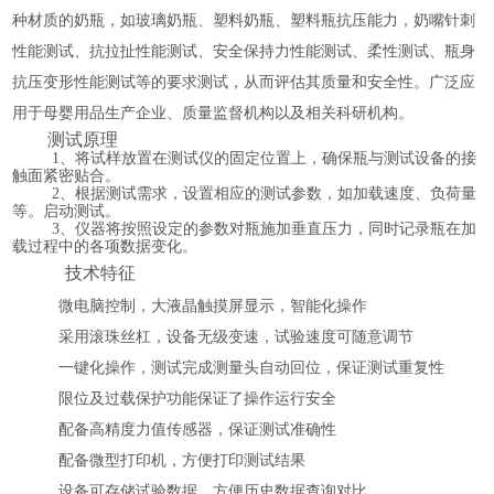
种材质的奶瓶，如
玻璃奶瓶、塑料奶瓶
、塑料瓶抗压能力，奶嘴针刺
性能测试、抗拉扯性能测试、安全保持力性能测试、柔性测试、瓶身
抗压变形性能测试等的要求
测试，从而评估其质量和安全性
。
广泛应
用于
母婴用品生产企业、质量监督
机构以及相关科研机构
。
测试原理
1、将试样放置在测试仪的固定位置上，确保瓶与测试设备的接
触面紧密贴合。
2、根据测试需求，设置相应的测试参数，如加载速度、负荷量
等。启动测试。
3、仪器将按照设定的参数对瓶施加垂直压力，同时记录瓶在加
载过程中的各项数据变化。
技术特征
微电脑控制
，
大液晶触摸屏显示
，
智能化操作
采用滚珠丝杠，设备无级变速，试验速度可随意调节
一键
化
操作，测试完成测量头自动回位，
保证测试重复性
限位及过载保护功能保证了操作运行安全
配备高精度力值传感器，保证测试准确性
配备微型打印机，方便打印测试结果
设备可存储试验数据，方便历史数据查询对比