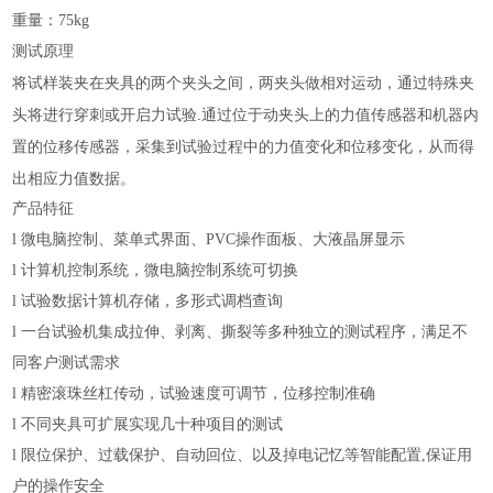
重量：75kg
测试原理
通过特殊夹
将试样装夹在夹具的两个夹头之间，两夹头做相对运动，
头将进行穿刺或开启力试验.
通过位于动夹头上的力值传感器和机器内
从而得
置的位移传感器，采集到试验过程中的力值变化和位移变化，
出相应力值数据。
产品特征
l
微电脑控制、菜单式界面、PVC操作面板、大液晶屏显示
l
计算机控制系统，微电脑控制系统可切换
l
试验数据计算机存储，多形式调档查询
l
一台试验机集成拉伸、剥离、撕裂等多种独立的测试程序，
满足不
同客户测试需求
l
精密滚珠丝杠传动，试验速度可调节，位移控制准确
l
不同夹具可扩展实现几十种项目的测试
l
限位保护、过载保护、自动回位、以及掉电记忆等智能配置,保证用
户的操作安全