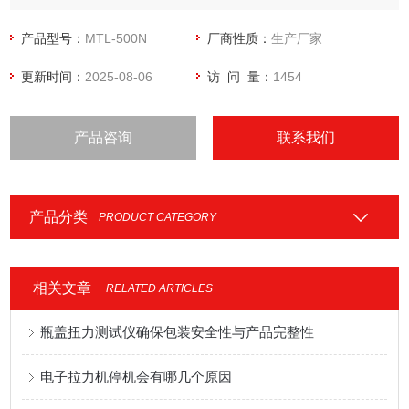
保护膜、组合盖、金属箔、隔膜、背板材料、无纺布、橡胶、
纸张纤维等产品的拉伸、剥离、变形、撕裂、热封、粘合、穿
产品型号：
MTL-500N
厂商性质：
生产厂家
刺力、开启力、低速解卷力、拨开力、抗压等性能测试。
更新时间：
2025-08-06
访 问 量：
1454
产品咨询
联系我们
产品分类
PRODUCT CATEGORY
相关文章
RELATED ARTICLES
瓶盖扭力测试仪确保包装安全性与产品完整性
电子拉力机停机会有哪几个原因