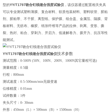
型的
YY/T1797吻合钉线缝合强度试验仪
，该仪器通过配置相关夹具
可以专业测试塑料薄膜、复合材料、软质包装材料、塑料软管、胶粘
剂、胶粘带、不干胶、离型纸、保护膜、组合盖、金属箔、隔膜、背
板材料、无纺布、橡胶、纸张纤维等产品的拉伸、剥离、变形、撕
裂、热封、粘合、穿刺力、开启力、低速解卷力、拨开力、抗压等性
能测试。
技术参数
YY/T1797吻合钉线缝合强度试验仪
测试范围：0-500N (
50N
、
100N
、
200N
、1
000N
其它量程可选)
测量精度：
0.5
级
行程：
800
mm
测试速度：
0.5
-500mm/min无级变速
位移精度：0.01mm
试样数量：1件
夹头尺寸：0-
30
mm
外形：450mm（L）× 500mm（B）× 1500mm（H）