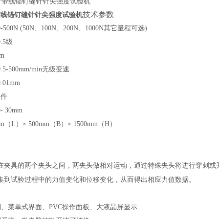
技术参数
67带线锚钉缝针针尖强度试验机
00N (
50N
、
100N
、
200N
、1
000N
其它量程可选)
.5
级
m
.5
-500mm/min无级变速
01mm
1件
-
30
mm
m（L）× 500mm（B）× 1500mm（H）
通过特殊夹头将进行穿刺或
在夹具的两个夹头之间，两夹头做相对运动，
从而得出相应力值数据。
集到试验过程中的力值变化和位移变化，
、菜单式界面、PVC操作面板、大液晶屏显示