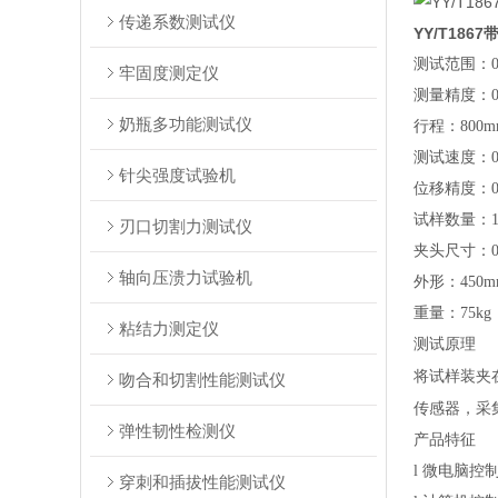
传递系数测试仪
YY/T18
测试范围：0-5
牢固度测定仪
测量精度：
0
奶瓶多功能测试仪
行程：
800
m
测试速度：
0
针尖强度试验机
位移精度：0.
试样数量：
刃口切割力测试仪
夹头尺寸：0
轴向压溃力试验机
外形：450m
重量：75kg
粘结力测定仪
测试原理
将试样装夹
吻合和切割性能测试仪
传感器，采
弹性韧性检测仪
产品特征
l
微电脑控制
穿刺和插拔性能测试仪