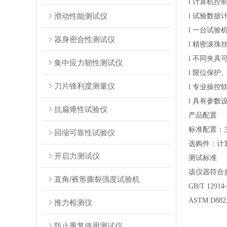
l
计算机控
滑动性能测试仪
l
试验数据
l
一台试验
器身密合性测试仪
l
精密滚珠
l
不同夹具
集中应力韧性测试仪
l
限位保护
刀片锋利度测量仪
l
专业操控
l
具有参数
抗扁瘪性试验仪
产品配置
标准配置：
回缩可靠性试验仪
选购件：计
开启力测试仪
测试标准
该仪器符合多项国家和
直角/裤形撕裂强度试验机
GB/T 12914-
ASTM D882,
推力检测仪
防止重复使用测试仪