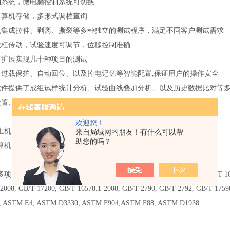
制系统，微电脑控制系统可切换
计算机存储，多形式调档查询
机集成拉伸、剥离、撕裂等多种独立的测试程序，
满足不同客户测试需求
丝杠传动，试验速度可调节，位移控制准确
可扩展实现几十种项目的测试
、过载保护、自动回位、以及掉电记忆等智能配置,保证用户的操作安全
软件提供了成组试样统计分析、试验曲线叠加分析、以及历史数据比对等
设置、打印、查看、清除、标定等多项功能
欢迎您！
主机、标准夹具一套、专业软件、通信电缆
来自局域网的朋友！有什么可以帮
助您的吗？
算机、微型打印机（选配）、非标夹具（选配）
标准： GB 8808, GB/T 1040.1-2006, GB/T 1040.2-2006, GB/T 1040.3-2
2008, GB/T 17200, GB/T 16578.1-2008, GB/T 2790, GB/T 2792, GB/T 1759
 ASTM E4, ASTM D3330, ASTM F904,ASTM F88, ASTM D1938