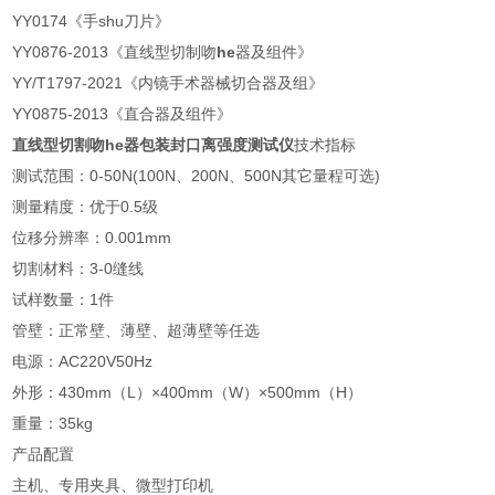
YY0174《手shu刀片》
YY0876-2013《直线型切制吻
he
器及组件》
YY/T1797-2021《内镜手术器械切合器及组》
YY0875-2013《直合器及组件》
直线型切割吻he器包装封口离强度测试仪
技术指标
测试范围：0-50N(100N、200N、500N其它量程可选)
测量精度：优于0.5级
位移分辨率：0.001mm
切割材料：3-0缝线
试样数量：1件
管壁：正常壁、薄壁、超薄壁等任选
电源：AC220V50Hz
外形：430mm（L）×400mm（W）×500mm（H）
重量：35kg
产品配置
主机、专用夹具、微型打印机