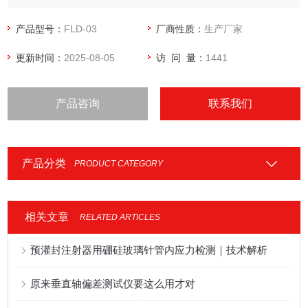
用于吻he器生产厂家、医疗器械检验所、大学、研究机构等使
用。
产品型号：
FLD-03
厂商性质：
生产厂家
更新时间：
2025-08-05
访 问 量：
1441
产品咨询
联系我们
产品分类
PRODUCT CATEGORY
相关文章
RELATED ARTICLES
预灌封注射器用硼硅玻璃针管内应力检测｜技术解析
原来垂直轴偏差测试仪要这么用才对