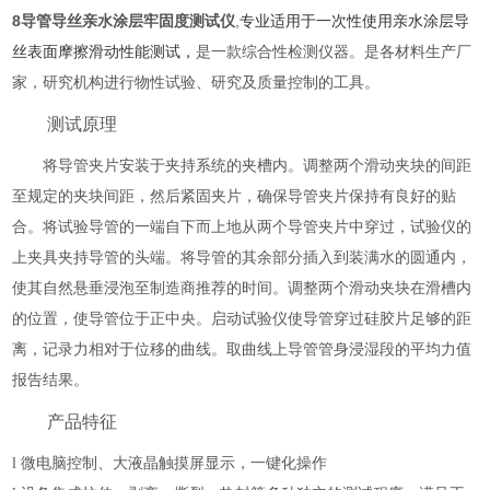
8导管导丝亲水涂层牢固度测试仪
,
专业适用于一次性使用亲水涂层导
丝表面摩擦滑动性能测试，
是一款综合性检测仪器。
是各材料生产厂
家，研究机构进行物性试验、研究及质量控制
的工具。
测试原理
将导管夹片安装于夹持系统的夹槽内。调整两个滑动夹块的间距
至规定的夹块间距，然后紧固夹片，确保导管夹片保持有良好的贴
合。将试验导管的一端自下而上地从两个导管夹片中穿过，试验仪的
上夹具夹持导管的头端。将导管的其余部分插入到装满水的圆通内，
使其自然悬垂浸泡至制造商推荐的时间。调整两个滑动夹块在滑槽内
的位置，使导管位于正中央。启动试验仪使导管穿过硅胶片足够的距
离，记录力相对于位移的曲线。取曲线上导管管身浸湿段的平均力值
报告结果
。
产品特征
l
微电脑控制、
大液晶触摸屏显示，一键化操作