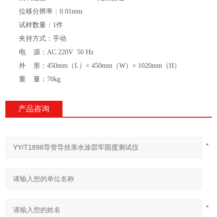
位移
分辨率
：
0.01mm
试样数量：
1件
夹持方式
：
手动
电
源
：
AC 220V 50 Hz
外
形：
450mm（L）×
45
0mm（
W
）
× 1
02
0mm（H）
重
量：
70
kg
产品咨询