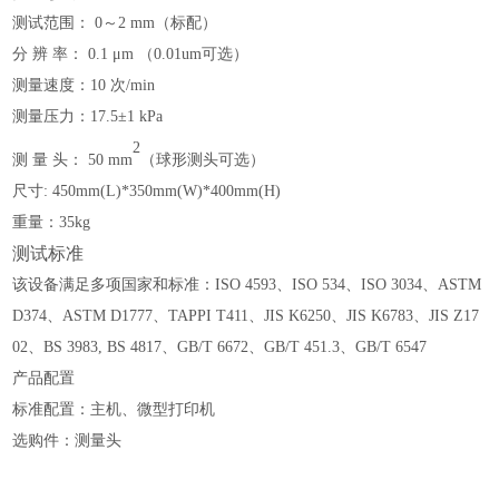
测试范围
：
0～2 mm（标配）
分
辨
率
：
0.1 μm
（
0.01um可选
）
测量速度
：
10 次/min
测量压力
：
17.5±1 kPa
2
测
量
头
：
50 mm
（
球形测头可选
）
尺寸:
450mm(L)*350mm(W)*400mm(H)
重量：3
5kg
测试标准
该设备满足多项国家和标准：ISO 4593、ISO 534、ISO 3034、ASTM
D374、ASTM D1777、TAPPI T411、JIS K6250、JIS K6783、JIS Z17
02、BS 3983, BS 4817、GB/T 6672、GB/T 451.3、GB/T 6547
产品配置
标准配置：主机、微型打印机
选购件：测量头