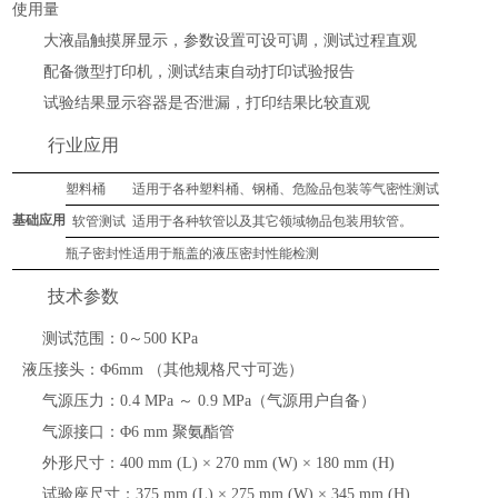
使用量
大液晶触摸屏显示，参数设置可设可调，测试过程直观
配备微型打印机，测试结束自动打印试验报告
试验结果显示容器是否泄漏，打印结果比较直观
行业应用
塑料桶
适用于各种塑料
桶、钢桶、危险品包装等气密性
测试
基础应用
软管测试
适用于各种软管以及其它领域物品包装用软管。
瓶子密封性
适用于瓶盖的液压密封性能检测
技术参数
测试范围：
0～500 KPa
液压接头：
Φ6mm （其他规格尺寸可选）
气源压力：
0.4 MPa ～ 0.9 MPa（气源用户自备）
气源接口：
Φ6 mm 聚氨酯管
外形尺寸：
400 mm (L) × 270 mm (W) × 180 mm (H)
试验座尺寸：
375 mm (L) × 275 mm (W) × 345 mm (H)