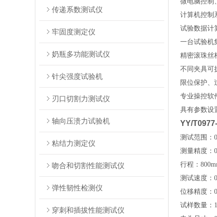
微电脑控制
传递系数测试仪
计算机控制
试验数据计
牢固度测定仪
一台试验机
奶瓶多功能测试仪
精密滚珠丝
不同夹具可
针尖强度试验机
限位保护、
专业操控软
刃口切割力测试仪
具有参数设
轴向压溃力试验机
YY/T09
测试范围：0-5
粘结力测定仪
测量精度：
0
行程：
800
m
吻合和切割性能测试仪
测试速度：
0
弹性韧性检测仪
位移精度：0.
试样数量：
穿刺和插拔性能测试仪