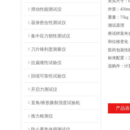
夹头尺寸：0
滑动性能测试仪
外形：450m
重量：75kg
器身密合性测试仪
测试原理
将试样装夹
集中应力韧性测试仪
和位移变化
刀片锋利度测量仪
医药包装性
标准配置：
抗扁瘪性试验仪
选购件：计
回缩可靠性试验仪
开启力测试仪
直角/裤形撕裂强度试验机
产品咨
推力检测仪
防止重复使用测试仪