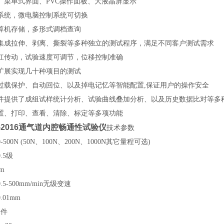
、菜单式界面、PVC操作面板、大液晶屏显示
系统，微电脑控制系统可切换
算机存储，多形式调档查询
集成拉伸、剥离、撕裂等多种独立的测试程序，
满足不同客户测试需求
杠传动，试验速度可调节，位移控制准确
扩展实现几十种项目的测试
过载保护、自动回位、以及掉电记忆等智能配置,保证用户的操作安全
件提供了成组试样统计分析、试验曲线叠加分析、以及历史数据比对等多
置、打印、查看、清除、标定等多项功能
77-2016通气道内腔畅通性试验仪
技术参数
00N (
50N
、
100N
、
200N
、1
000N
其它量程可选)
.5
级
m
.5
-500mm/min无级变速
01mm
1件