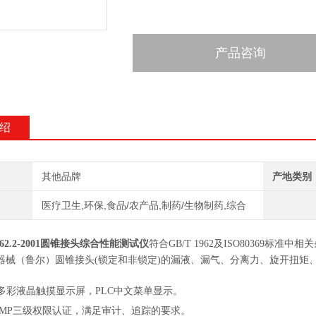
产品咨询
绍
其他品牌
产地类别
医疗卫生,环保,食品/农产品,制药/生物制药,综合
1962.2-2001圆锥接头综合性能测试仪
符合
GB/T
1962及ISO80369标
器械（鲁尔）圆锥接头(锁定和非锁定)的漏液、漏气、分离力、旋开扭矩
多彩液晶触摸显示屏，PLC中文菜单显示。
GMP三级权限认证，满足审计、追踪的要求。