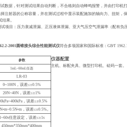
测试数据，针对测试结果自动判断，不合格则自动蜂鸣报警，并由打印机
选择注射器的公称容量，并在测试过程中显示装配施加的轴向力、扭矩，
试结果。
369测试项目：压力衰减泄漏、正压液体泄漏、亚大气压空气泄漏率（配有
1962.2-2001圆锥接头综合性能测试仪
符合多项国家和国际标准：
GB∕T 1962
仪器配置
参数
主机、标配夹具、微型打印机、砝码一套。
1mL~60mL任选
LR-03
0
~
100
N，误差
≤
±
0.5
%
20N~40N，误差
≤
±1%
00kPa~
40
0kPa，误差
≤
±
0.5
%
N•m~0.
5
N•m，误差
≤
±
0
.5%。
1~60s任意设定，误差
≤
±1s
450mm*350mm*400mm