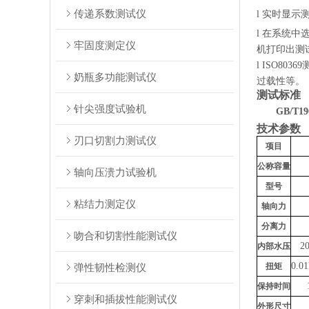
传递系数测试仪
l
实时显示
l
在系统中
牢固度测定仪
机打印出测
l
ISO80
奶瓶多功能测试仪
过载性等。
测试标准
针尖强度试验机
GB/T
技术参数
刃口切割力测试仪
项目
公称容量
轴向压溃力试验机
型号
粘结力测定仪
轴向力
分离力
吻合和切割性能测试仪
2
内部水压
0.0
1
弹性韧性检测仪
扭矩
保持时间
穿刺和插拔性能测试仪
外形尺寸