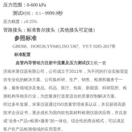
压力范围：
0
-
60
0 kPa
测试
9
99
9
.9秒
时间：
0.1～
压力精度：
±0.25%
管路接头：标准鲁尔接头（其他接头可定做）
参照标准
GB8368
、
ISO8536
,YY0461,ISO 5367、YY/T 0285-2017等
标准配置
血管内导管动力注射中流量及压力测试仪
主机一套
济南米莱仪器有限公司，公司成立于2011年，为不同的行业实验室提
供专业化的解决方案。公司集科研、生产、销售、检测和服务于一
体，服务领域涉及食品、药品、医疗、包装、新能源、科研院所、检
测机构等相关行业，为您量身打造更适合的质量控制解决方案。
经过多年发展，米莱仪器通过ISO质量管理体系认证，并且获得高新
技术企业证书，逐步成长为国内软包装材料检测仪器供应商，并且形
成“业务+产品+检测+服务"的一体化、综合性的商业模式，可以满足
客户在产品检测领域的应用需求。