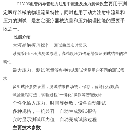
主要用于测
血管内导管动力注射中流量及压力测试仪
PLY-06
定医疗器械的物理
流量
特性，
同时也用于动力注射中流量和
压力的测试，
是鉴定医疗器械流量
和压力
物理性能的重要手
段之一。
性能介绍
大液晶触摸屏
操作
，测试曲线实时显示
系统采用正压法测试原理，高精度压力传感器保证测试结果的准
确性
最大压力
、
测试流量
等多种模式测试满足用户不同的测试需
求
多组试验参数设置，测试结果自动统计保存，智能化程度高
试验量程可选，试验过程
“一键化"操作等智能设计
个性化输入
压力、时间等参数，设备自动测试
多种规格，一机兼容，自动生成测试报告
实时显示测试
压力值
，
自动完成试验过程
主要技术参数