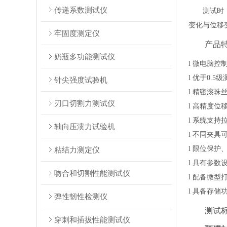
传递系数测试仪
测试时
变化与位移
牢固度测定仪
产品
奶瓶多功能测试仪
l
微电脑控
l
优于
0.5
针尖强度试验机
l
精密滚珠
刃口切割力测试仪
l
高精度位
l
系统支持
轴向压溃力试验机
l
不同夹具
l
限位保护
粘结力测定仪
l
具有参数
吻合和切割性能测试仪
l
配备微型
l
具备存储
弹性韧性检测仪
测试
穿刺和插拔性能测试仪