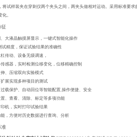
，将试样装夹在穿刺仪两个夹头之间，两夹头做相对运动。采用标准要求
变化。
特征
制、
大液晶触摸屏显示，一键式智能化操作
级测试精度，保证试验结果的准确性
丝杠传动
、
设备无级调速，
移传感器，实时检测位移变化
，位移
精确
控制
拉伸、压缩双向实验模式
可扩展实现
多种
项目的测试
、过载保护、自动回位等智能配置
,
操作便捷、安全
设置、查看、清除、标定等多项功能
打印机，实时打印试验结果
功能，方便对历史数据进行查询、分析
标准