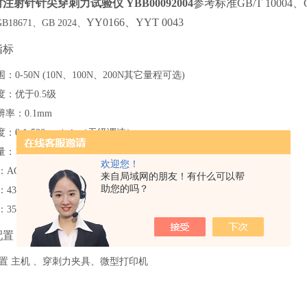
注射针针尖穿刺力试验仪 YBB00092004
参考标准
GB/T 10004、
YY0166
、
YYT 0043
GB18671、GB 2024、
指标
围：
0-
5
0N (
10N、100
N
、
2
00N
其它量程可选
)
度：
优于
0.5
级
辨率
：
0.1mm
度：
0.1-500mm/min（无级调速）
量：
1件
欢迎您！
：
AC 220V 50 Hz
来自局域网的朋友！有什么可以帮
助您的吗？
：
4
3
0mm（L）×
40
0mm（
W
）
×
500
mm（H）
：
35
kg
配置
置
主机 、穿刺力夹具
、
微型打印机