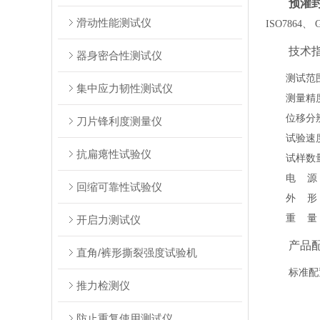
预灌封
滑动性能测试仪
ISO7864、 
技术
器身密合性测试仪
测试范
集中应力韧性测试仪
测量精
位移
分
刀片锋利度测量仪
试验速
抗扁瘪性试验仪
试样数
电
源
回缩可靠性试验仪
外
形
重
量
开启力测试仪
产品
直角/裤形撕裂强度试验机
标准配
推力检测仪
防止重复使用测试仪