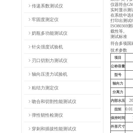
仪器符合
G
传递系数测试仪
实时显示测
在系统中
选
牢固度测定仪
打印出测试
ISO80
载性等。
奶瓶多功能测试仪
测试标准
符合多项国
针尖强度试验机
技术参数
项目
刃口切割力测试仪
公称容量
轴向压溃力试验机
型号
轴向力
粘结力测定仪
分离力
2
内部水压
吻合和切割性能测试仪
0.0
1
扭矩
弹性韧性检测仪
保持时间
外形尺寸
穿刺和插拔性能测试仪