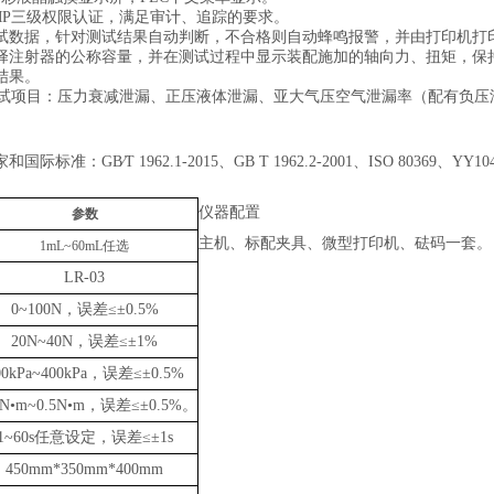
MP三级权限认证，满足审计、追踪的要求。
试数据，针对测试结果自动判断，不合格则自动蜂鸣报警，并由打印机打
择注射器的公称容量，并在测试过程中显示装配施加的轴向力、扭矩，保
结果。
369测试项目：压力衰减泄漏、正压液体泄漏、亚大气压空气泄漏率（配有
家和国际标准：
GB∕T 1962.1-2015、GB T 1962.2-2001、ISO 80369
、
YY104
仪器配置
参数
主机、标配夹具、微型打印机、砝码一套。
1mL~60mL任选
LR-03
0
~
100
N，误差
≤
±
0.5
%
20N~40N，误差
≤
±1%
00kPa~
40
0kPa，误差
≤
±
0.5
%
N•m~0.
5
N•m，误差
≤
±
0
.5%。
1~60s任意设定，误差
≤
±1s
450mm*350mm*400mm