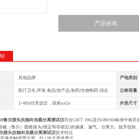
产品咨询
绍
其他品牌
产地类别
医疗卫生,环保,食品/农产品,制药/生物制药,综合
公称容量
1~60s任意设定，误差≤±1s
外形尺寸
0369鲁尔接头抗轴向负载分离测试仪
符合
GB/T
1962及ISO80369标
器械（鲁尔）圆锥接头(锁定和非锁定)的漏液、漏气、分离力、旋开扭矩
69鲁尔接头抗轴向负载分离测试仪
技术特点
多彩液晶触摸显示屏，PLC中文菜单显示。