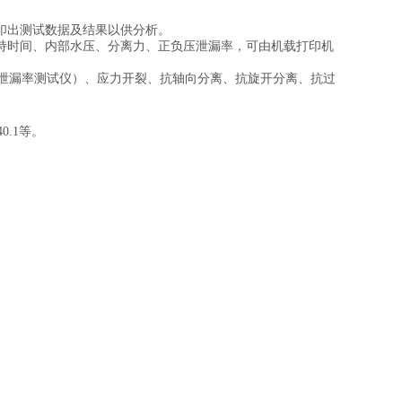
印出测试数据及结果以供分析。
持时间、内部水压、分离力、正负压泄漏率，可由机载打印机
负压泄漏率测试仪）、应力开裂、抗轴向分离、抗旋开分离、抗过
0.1
等。