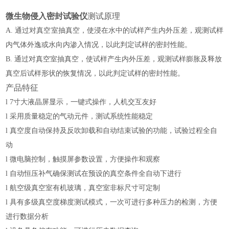
微生物侵入密封试验仪
测试原理
A. 通过对真空室抽真空，使浸在水中的试样产生内外压差，观测试样
内气体外逸或水向内渗入情况，以此判定试样的密封性能。
B. 通过对真空室抽真空，使试样产生内外压差，观测试样膨胀及释放
真空后试样形状的恢复情况，以此判定试样的密封性能。
产品特征
l
7寸大液晶屏显示，一键式操作，人机交互友好
l
采用
质量稳定的
气动元件，测试系统性能稳定
l
真空度自动保持及反吹卸载和自动结束试验的功能，试验过程全自
动
l
微电脑控制，触摸屏参数设置，方便操作和观察
l
自动恒压补气确保测试在预设的真空条件全自动下进行
l
航空级
真空室有机玻璃，真空室非标尺寸可定制
l
具有多级真空度梯度测试模式，一次可进行多种压力的检测，方便
进行
数据分析