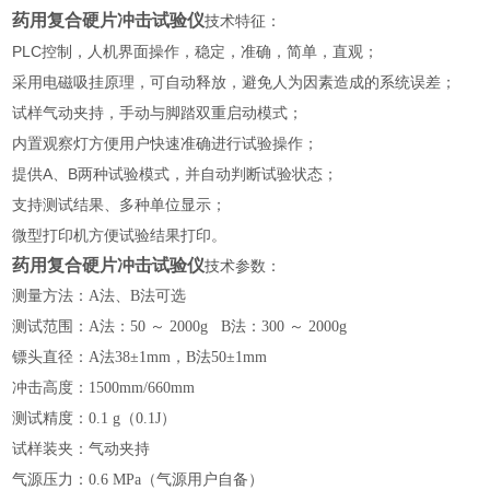
药用复合硬片冲击试验仪
技术特征：
PLC控制，人机界面操作，稳定，准确，简单，直观；
采用电磁吸挂原理，可自动释放，避免人为因素造成的系统误差；
试样气动夹持，手动与脚踏双重启动模式；
内置观察灯方便用户快速准确进行试验操作；
提供A、B两种试验模式，并自动判断试验状态；
支持测试结果、多种单位显示；
微型打印机方便试验结果打印。
药用复合硬片冲击试验仪
技术参数：
测量方法
：
A法、B法可选
测试范围
：
A法：50 ～ 2000g
B法：300 ～ 2000g
镖头直径
：
A法38±1mm，B法50±1mm
冲击高度
：
1500mm/660mm
测试精度
：
0.1 g（0.1J）
试样装夹
：
气动
夹持
气源压力
：
0.6 MPa（气源用户自备）