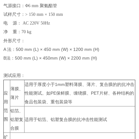
气源接口
：
Φ6 mm 聚氨酯管
试样尺寸
：
> 150 mm × 150 mm
电
源
：
AC 220V 50Hz
净
重
：
70 kg
外形尺寸：
A 法：500 mm (L) × 450 mm (W) × 1200 mm (H)
B法：500 mm (L) × 450mm (W) × 2200 mm (H)
测试应用：
适用于厚度小于1mm塑料薄膜、薄片、复合膜的的抗冲击
薄膜、
应
性能测试。如PE保鲜膜、缠绕膜、PET片材、各种结构的
薄片
用
食品包装袋、重包装袋等
范
铝箔、
围
铝塑复
适用于铝箔、铝塑复合膜的抗冲击性能测试
合膜
扩