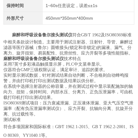
保持时间
1~60s任意设定，误差≤±1s
外形尺寸
450mm*350mm*400mm
麻醉和呼吸设备鲁尔接头测试仪
符合
GB/T
1962及ISO80369标准
中相关条款设计制造。主要用于测试注射器、注射针、导管、麻醉过
滤器等医疗器械（鲁尔）圆锥接头(锁定和非锁定)的漏液、漏气、分
离力、旋开扭矩、易装配性、抗滑丝性、应力开裂等多项性能指标。
麻醉和呼吸设备鲁尔接头测试仪
技术特点
采用7英寸多彩液晶触摸显示屏，PLC中文菜单显示。
仪器符合
GMP三级权限认证，满足审计、追踪的要求。
实时显示测试数据，针对测试结果自动判断，不合格则自动蜂鸣报
警，并由打印机打印出测试数据及结果以供分析。
在系统中
选择注射器的公称容量，并在测试过程中显示装配施加的轴
向力、扭矩，保持时间、内部水压、分离力、正负压泄漏率，可由机
载打印机打印出测试结果。
ISO80369测试项目：压力衰减泄漏、正压液体泄漏、亚大气压空气泄
漏率（配有负压泄漏率测试仪）、应力开裂、抗轴向分离、抗旋开分
离、抗过载性等。
测试标准
符合多项国家和国际标准：
GB∕T 1962.1-2015、GB T 1962.2-2001、IS
O 80369
、
YY1040.1
等。