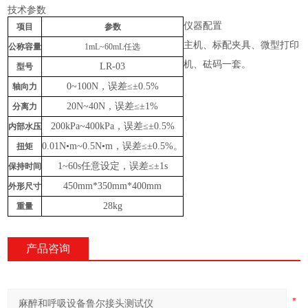
技术参数
仪器配置
项目
参数
主机、标配夹具、微型打印
公称容量
1mL~60mL任选
机、砝码一套。
LR-03
型号
0
~
100
N，误差
≤
±
0.5
%
轴向力
20N~40N，误差
≤
±1%
分离力
2
00kPa~
40
0kPa，误差
≤
±
0.5
%
内部水压
0.0
1
N•m~0.
5
N•m，误差
≤
±
0
.5%。
扭矩
1~60s任意设定，误差
≤
±1s
保持时间
450mm*350mm*400mm
外形尺寸
28kg
重量
产品咨询