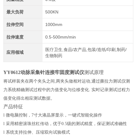
最大负荷
500KN
拉伸空间
1000mm
拉伸速度
0.5-500mm/min
医疗卫生,食品/农产品,包装/造纸/印刷,制药/
应用领域
生物制药
YY0612动脉采集针连接牢固度测试仪
测试原理
将试样装夹在两个夹头之间
,两夹头做相对运动,通过撕拉力测试仪测
力系统精确测试过程中的力值变化与位移变化. 实时记录测试过程力
值变化得出相应测试数据。
产品特征
l
微电脑控制
，
7寸大液晶屏显示，一键式智能化操作
l
采用精密滚珠丝杠
传动
，优于0.5级的测试精度
，
保证测试准确性
l
系统支持拉伸、压缩双向试验模式