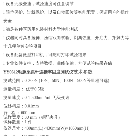
l
设备无级变速，试验速度可
任意
调节
l
限位保护、过载保护、以及自动回位等智能配置，保证用户的操作
安全
l
满足
各种医药用包装材料力学性能
测试
l
仪器同时具备
拉伸、压缩双向
试验、剥离强度、开启力、穿刺力等
十几项单独实验项目
l
设备配备微型打印机，可随时打印试验结果
l
专业软件支持，
支持
数据
、
曲线
传输
，
方便试验结果存储
技术参数
YY0612动脉采集针连接牢固度测试仪
测试范围：
0-200N (
10
N
、
50
N
、
100
N
、
500
N
等量程可选
)
测量精度：
优于
0.5级
测量速度：
0
.1
-500mm/min无级变速
位移精度：
0
.01mm
行
程
：
600 mm
试样宽度
：
30 mm（标配夹具）
试样数量
：
1 件
仪器尺寸：
4
30
mm(L)×
430
mm(W)×
1050
mm(H)