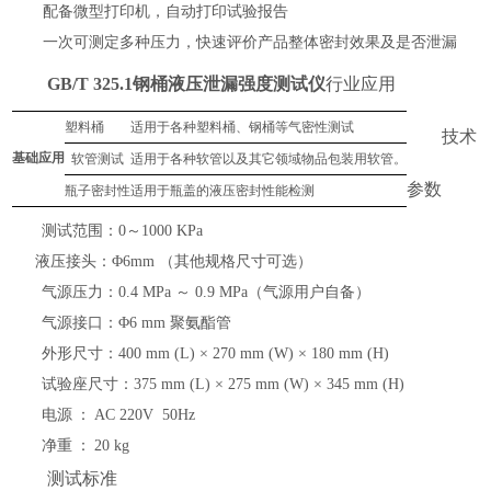
配备微型打印机，自动打印试验报告
一次可测定多种压力，快速评价产品整体密封效果及是否泄漏
GB/T 325.1钢桶液压泄漏强度测试仪
行业应用
塑料桶
适用于各种塑料
桶、钢桶等气密性
测试
技术
基础应用
软管测试
适用于各种软管以及其它领域物品包装用软管。
参数
瓶子密封性
适用于瓶盖的液压密封性能检测
测试范围：
0～1000 KPa
液压接头：
Φ6mm （其他规格尺寸可选）
气源压力：
0.4 MPa ～ 0.9 MPa（气源用户自备）
气源接口：
Φ6 mm 聚氨酯管
外形尺寸：
400 mm (L) × 270 mm (W) × 180 mm (H)
试验座尺寸：
375 mm (L) × 275 mm (W) × 345 mm (H)
电源
：
AC 220V 50Hz
净重
：
20 kg
测试标准