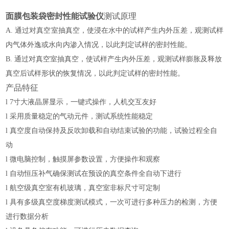
面膜包装袋密封性能试验仪
测试原理
A. 通过对真空室抽真空，使浸在水中的试样产生内外压差，观测试样
内气体外逸或水向内渗入情况，以此判定试样的密封性能。
B. 通过对真空室抽真空，使试样产生内外压差，观测试样膨胀及释放
真空后试样形状的恢复情况，以此判定试样的密封性能。
产品特征
l
7寸大液晶屏显示，一键式操作，人机交互友好
l
采用
质量稳定的
气动元件，测试系统性能稳定
l
真空度自动保持及反吹卸载和自动结束试验的功能，试验过程全自
动
l
微电脑控制，触摸屏参数设置，方便操作和观察
l
自动恒压补气确保测试在预设的真空条件全自动下进行
l
航空级
真空室有机玻璃，真空室非标尺寸可定制
l
具有多级真空度梯度测试模式，一次可进行多种压力的检测，方便
进行
数据分析