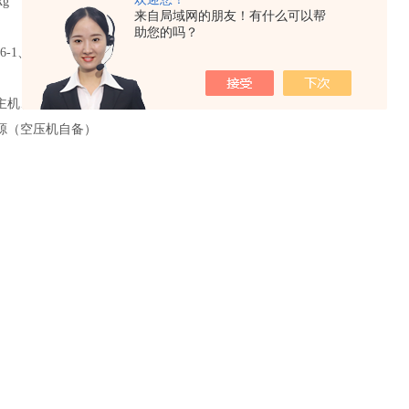
kg
来自局域网的朋友！有什么可以帮
助您的吗？
6-1
、
ISO8537-2016
、
YY0497-2018
、GB15810
-
2019
主机、
针管测试装置
、
液晶触摸屏
源（空压机自备）