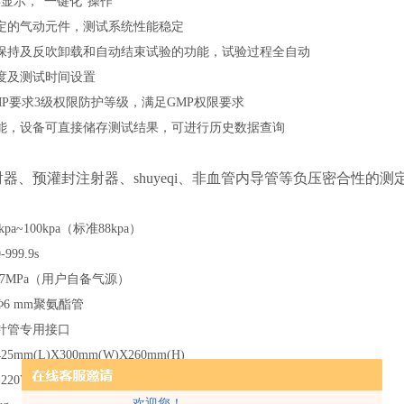
屏显示，
“
一键化
"
操作
定的
气动元件，测试系统性能稳定
保持及反吹卸载和自动结束试验的功能，试验过程全自动
度及测试时间设置
P要求3级权限防护等级，满足GMP
权限
要求
能，设备可直接储存测试结果，可进行历史数据查询
器、预灌封注射器、shuyeqi、非血管内导管等负压密合性的测
kpa
~
100kpa（标准88kpa）
0-999.9s
 0.7MPa（用户自备气源）
Φ6 mm聚氨酯管
针管专用接口
425
mm(L)X3
0
0mm(W)X
26
0mm(H)
220V 50Hz
欢迎您！