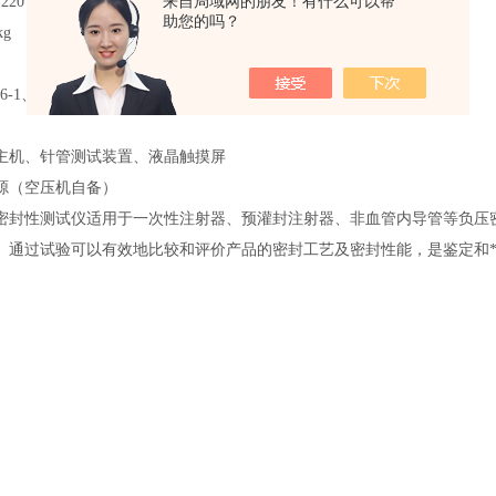
来自局域网的朋友！有什么可以帮
220V 50Hz
助您的吗？
kg
6-1
、
ISO8537-2016
、
YY0497-2018
、GB15810
-
2019
主机、
针管测试装置
、
液晶触摸屏
源（空压机自备）
密封性测试仪适用于一次性注射器、预灌封注射器、非血管内导管等负压
。
通过试验可以有效地比较和评价
产品
的密封工艺及密封性能，
是鉴定和