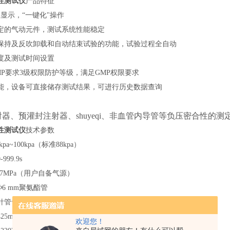
性测试仪
产品特征
屏显示，
“
一键化
"
操作
定的
气动元件，测试系统性能稳定
保持及反吹卸载和自动结束试验的功能，试验过程全自动
度及测试时间设置
P要求3级权限防护等级，满足GMP
权限
要求
能，设备可直接储存测试结果，可进行历史数据查询
器、预灌封注射器、shuyeqi、非血管内导管等负压密合性的测
性测试仪
技术参数
kpa
~
100kpa（标准88kpa）
0-999.9s
 0.7MPa（用户自备气源）
Φ6 mm聚氨酯管
针管专用接口
425
mm(L)X3
0
0mm(W)X
26
0mm(H)
欢迎您！