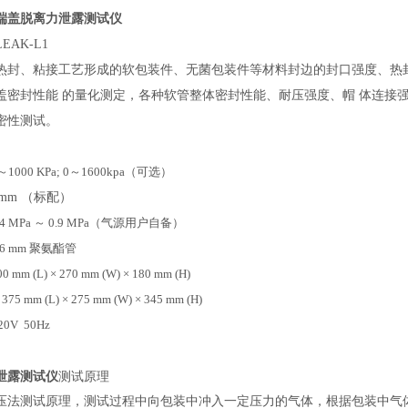
端盖脱离力泄露测试仪
LEAK-L1
热封、粘接工艺形成的软包装件、无菌包装件等材料封边的封口强度、热
盖密封性能
的量化测定，各种软管整体密封性能、耐压强度、帽
体连接
密性测试。
～1000 KPa; 0～1600kpa（可选）
4mm （标配）
.4 MPa ～ 0.9 MPa（气源用户自备）
6 mm 聚氨酯管
00 mm (L) × 270 mm (W) × 180 mm (H)
：
375 mm (L) × 275 mm (W) × 345 mm (H)
20V 50Hz
泄露测试仪
测试原理
压法测试原理，测试过程中向包装中冲入一定压力的气体，根据包装中气