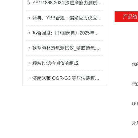
YY/T1898-2024 涂层摩擦力测试仪检测方案
产品咨
药典、YBB合规：偏光应力仪应力检测与行业价值
热合强度;《中国药典》2025年版四部通则4008药包材热和强度测定法解读
软塑包材透氧测试仪_薄膜透氧率测试仪产品介绍
颗粒过滤检测仪的组成
您
济南米莱 OGR-G3 等压法薄膜透氧率测试仪技术介绍
您
联
常