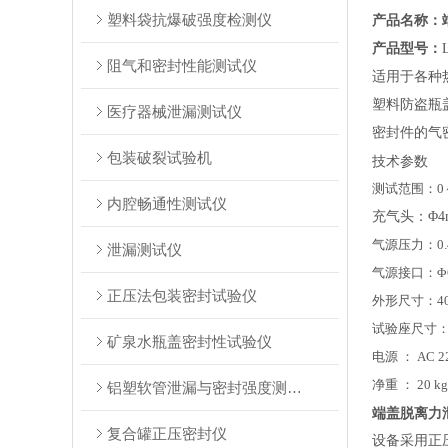
塑料袋抗爆破强度检测仪
产品名称：
产品型号：
阻气和密封性能测试仪
适用于各种
塑料防盗瓶
医疗器械泄漏测试仪
密封件的气
包装破裂试验机
技术参数
测试范围：
0
内腔畅通性测试仪
充气头：
Φ
气源压力：
0
泄漏测试仪
气源接口：
Φ
正压法包装密封试验仪
外形尺寸：
4
试验座尺寸
矿泉水瓶盖密封性试验仪
电源
：
AC 2
净重
：
20 kg
铝塑软管泄漏与密封强度测试仪
端盖脱离力
复合罐正压密封仪
设备采用正