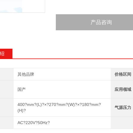
产品咨询
绍
其他品牌
价格区间
国产
应用领域
400?mm?(L)?×?270?mm?(W)?×?180?mm?
气源压力
(H)?
AC?220V?50Hz?